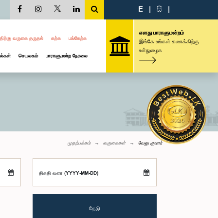
E
|
සි
|
எனது பாராளுமன்றம்
திற்கு வருகை தருதல்
கற்க
பங்கேற்க
இங்கே உங்கள் கணக்கிற்கு
உள்நுழைக
ல்கள்
செயலகம்
பாராளுமன்ற நேரலை
முதற்பக்கம்
வருகைகள்
வேலு குமார்
திகதி வரை (YYYY-MM-DD)
தேடு