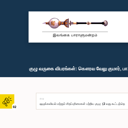
குழு வருகை விபரங்கள்: கௌரவ வேலு குமார், பா.
குழு
02