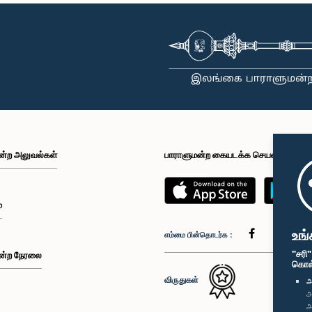
ன்ற அலுவல்கள்
பாராளுமன்ற கையடக்க செயலி
்
உங்
எம்மை பின்தொடர்க :
"சரி
ன்ற நேரலை
கொள்க
விருதுகள்
அ
அ
அ