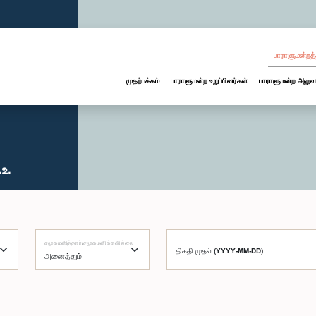
பாராளுமன்றத்
முதற்பக்கம்
பாராளுமன்ற உறுப்பினர்கள்
பாராளுமன்ற அலுவ
உ.
சமூகமளித்தார்/சமூகமளிக்கவில்லை
திகதி முதல் (YYYY-MM-DD)