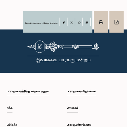
இந்தப் பக்கத்தை பகிர்ந்து கொள்க
Facebook
X
WhatsApp
LinkedIn
பாராளுமன்றத்திற்கு வருகை தருதல்
பாராளுமன்ற அலுவல்கள்
கற்க
செயலகம்
பங்கேற்க
பாராளுமன்ற நேரலை