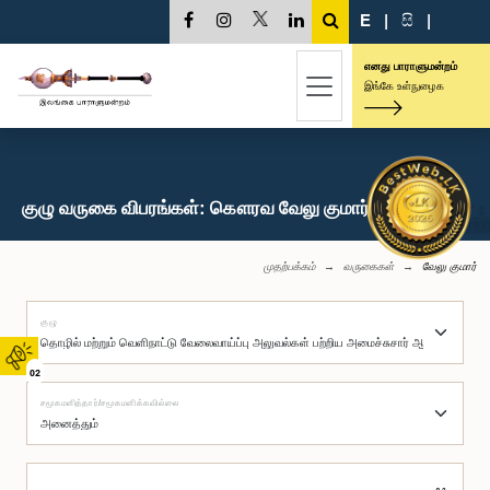
E
|
සි
|
எனது பாராளுமன்றம்
இங்கே உள்நுழைக
குழு வருகை விபரங்கள்: கௌரவ வேலு குமார், பா.உ.
முதற்பக்கம்
வருகைகள்
வேலு குமார்
குழு
02
சமூகமளித்தார்/சமூகமளிக்கவில்லை