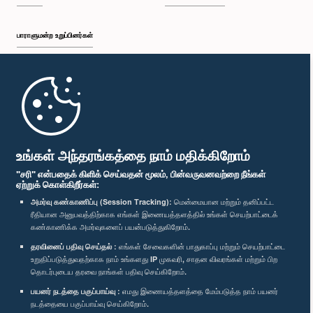
பாராளுமன்ற உறுப்பினர்கள்
முதற்பக்கம்
பாராளுமன்ற கையடக்க செயலி
உங்கள் அந்தரங்கத்தை நாம் மதிக்கிறோம்
"சரி" என்பதைக் கிளிக் செய்வதன் மூலம், பின்வருவனவற்றை நீங்கள்
ஏற்றுக் கொள்கிறீர்கள்:
அமர்வு கண்காணிப்பு (Session Tracking):
மென்மையான மற்றும் தனிப்பட்ட
ரீதியான அனுபவத்திற்காக எங்கள் இணையத்தளத்தில் உங்கள் செயற்பாட்டைக்
எம்மை பின்தொடர்க :
கண்காணிக்க அமர்வுகளைப் பயன்படுத்துகிறோம்.
தரவினைப் பதிவு செய்தல் :
எங்கள் சேவைகளின் பாதுகாப்பு மற்றும் செயற்பாட்டை
விருதுகள்
உறுதிப்படுத்துவதற்காக நாம் உங்களது IP முகவரி, சாதன விவரங்கள் மற்றும் பிற
தொடர்புடைய தரவை நாங்கள் பதிவு செய்கிறோம்.
பயனர் நடத்தை பகுப்பாய்வு :
எமது இணையத்தளத்தை மேம்படுத்த நாம் பயனர்
தனியுரிமைக் கொள்கை
நடத்தையை பகுப்பாய்வு செய்கிறோம்.