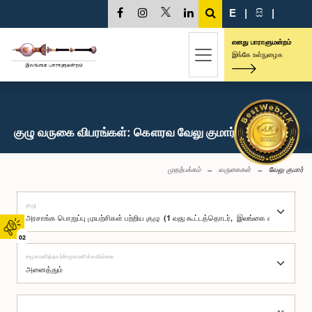
E
|
සි
|
எனது பாராளுமன்றம்
இங்கே உள்நுழைக
குழு வருகை விபரங்கள்: கௌரவ வேலு குமார், பா.உ.
முதற்பக்கம்
வருகைகள்
வேலு குமார்
குழு
02
சமூகமளித்தார்/சமூகமளிக்கவில்லை