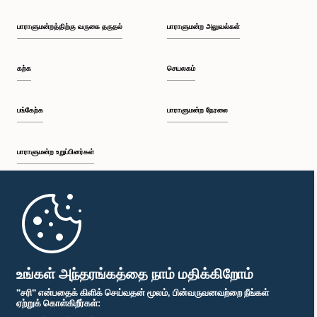
பாராளுமன்றத்திற்கு வருகை தருதல்
பாராளுமன்ற அலுவல்கள்
கற்க
செயலகம்
பங்கேற்க
பாராளுமன்ற நேரலை
பாராளுமன்ற உறுப்பினர்கள்
முதற்பக்கம்
பாராளுமன்ற கையடக்க செயலி
உங்கள் அந்தரங்கத்தை நாம் மதிக்கிறோம்
"சரி" என்பதைக் கிளிக் செய்வதன் மூலம், பின்வருவனவற்றை நீங்கள்
ஏற்றுக் கொள்கிறீர்கள்: