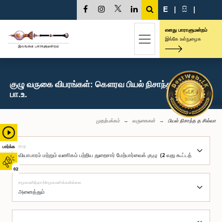
E
|
සි
|
எனது பாராளுமன்றம்
இங்கே உள்நுழைக
குழு வருகை விபரங்கள்: கௌரவ பியல் நிசாந்த த சில்வா,
பா.உ.
முதற்பக்கம்
வருகைகள்
பியல் நிசாந்த த சில்வா
குழு
பார்க்க
02
சமூகமளித்தார்/சமூகமளிக்கவில்லை