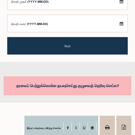
திகதி முதல் (YYYY-MM-DD)
திகதி வரை (YYYY-MM-DD)
தேடு
தரவைப் பெற்றுக்கொள்ள தயவுசெய்து குழுவைத் தெரிவு செய்க!!
இந்தப் பக்கத்தை பகிர்ந்து கொள்க
Facebook
X
WhatsApp
LinkedIn