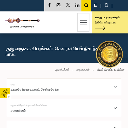
E
|
සි
|
எனது பாராளுமன்றம்
இங்கே உள்நுழைக
குழு வருகை விபரங்கள்: கௌரவ பியல் நிசாந்த த சில்வா,
பா.உ.
முதற்பக்கம்
வருகைகள்
பியல் நிசாந்த த சில்வா
குழு
02
சமூகமளித்தார்/சமூகமளிக்கவில்லை