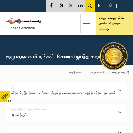
E
|
සි
|
எனது பாராளுமன்றம்
இங்கே உள்நுழைக
குழு வருகை விபரங்கள்: கௌரவ ஜயந்த சமரவீர, பா.உ.
முதற்பக்கம்
வருகைகள்
ஜயந்த சமரவீர
குழு
02
சமூகமளித்தார்/சமூகமளிக்கவில்லை