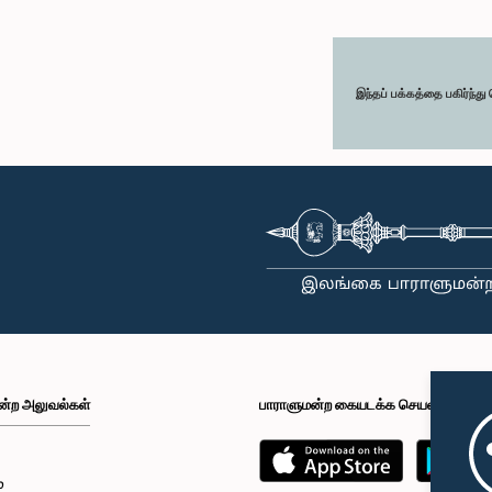
இந்தப் பக்கத்தை பகிர்ந்த
ன்ற அலுவல்கள்
பாராளுமன்ற கையடக்க செயலி
்