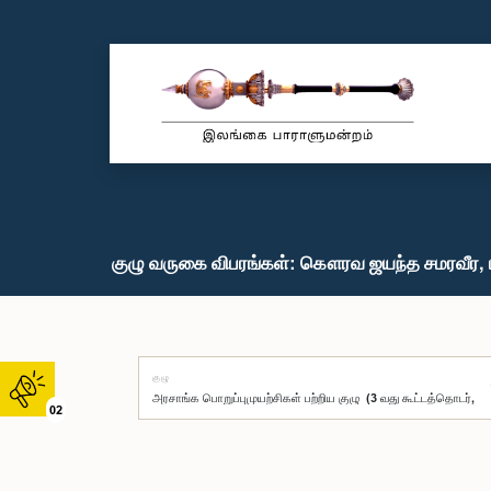
குழு வருகை விபரங்கள்: கௌரவ ஜயந்த சமரவீர, 
குழு
02