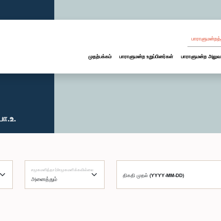
பாராளுமன்றத்
முதற்பக்கம்
பாராளுமன்ற உறுப்பினர்கள்
பாராளுமன்ற அலுவ
பா.உ.
சமூகமளித்தார்/சமூகமளிக்கவில்லை
திகதி முதல் (YYYY-MM-DD)