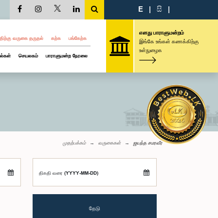
E
|
සි
|
எனது பாராளுமன்றம்
திற்கு வருகை தருதல்
கற்க
பங்கேற்க
இங்கே உங்கள் கணக்கிற்கு
உள்நுழைக
ல்கள்
செயலகம்
பாராளுமன்ற நேரலை
முதற்பக்கம்
வருகைகள்
ஜயந்த சமரவீர
திகதி வரை (YYYY-MM-DD)
தேடு