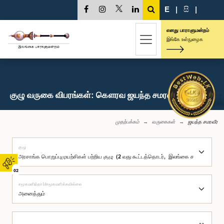
E
|
සි
|
எனது பாராளுமன்றம்
இங்கே உள்நுழைக
குழு வருகை விபரங்கள்: கௌரவ ஜயந்த சமரவீர, பா.உ.
முதற்பக்கம்
வருகைகள்
ஜயந்த சமரவீர
குழு
02
சமூகமளித்தார்/சமூகமளிக்கவில்லை