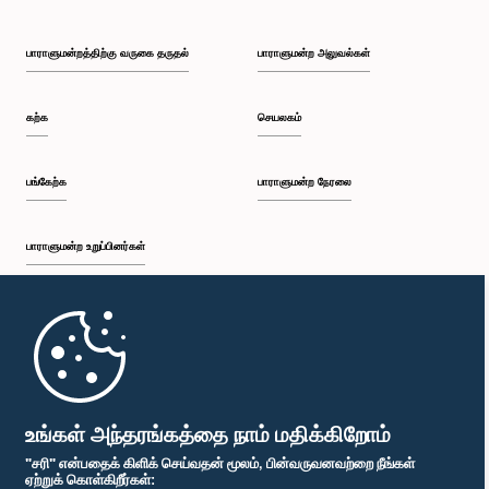
பாராளுமன்றத்திற்கு வருகை தருதல்
பாராளுமன்ற அலுவல்கள்
கற்க
செயலகம்
பங்கேற்க
பாராளுமன்ற நேரலை
பாராளுமன்ற உறுப்பினர்கள்
முதற்பக்கம்
பாராளுமன்ற கையடக்க செயலி
உங்கள் அந்தரங்கத்தை நாம் மதிக்கிறோம்
"சரி" என்பதைக் கிளிக் செய்வதன் மூலம், பின்வருவனவற்றை நீங்கள்
ஏற்றுக் கொள்கிறீர்கள்: