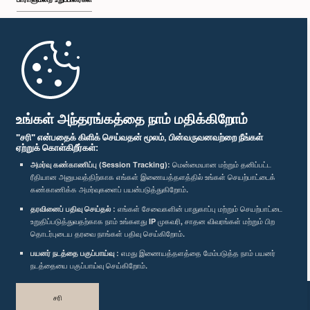
முதற்பக்கம்
பாராளுமன்ற கையடக்க செயலி
உங்கள் அந்தரங்கத்தை நாம் மதிக்கிறோம்
"சரி" என்பதைக் கிளிக் செய்வதன் மூலம், பின்வருவனவற்றை நீங்கள்
ஏற்றுக் கொள்கிறீர்கள்:
அமர்வு கண்காணிப்பு (Session Tracking):
மென்மையான மற்றும் தனிப்பட்ட
ரீதியான அனுபவத்திற்காக எங்கள் இணையத்தளத்தில் உங்கள் செயற்பாட்டைக்
எம்மை பின்தொடர்க :
கண்காணிக்க அமர்வுகளைப் பயன்படுத்துகிறோம்.
தரவினைப் பதிவு செய்தல் :
எங்கள் சேவைகளின் பாதுகாப்பு மற்றும் செயற்பாட்டை
விருதுகள்
உறுதிப்படுத்துவதற்காக நாம் உங்களது IP முகவரி, சாதன விவரங்கள் மற்றும் பிற
தொடர்புடைய தரவை நாங்கள் பதிவு செய்கிறோம்.
பயனர் நடத்தை பகுப்பாய்வு :
எமது இணையத்தளத்தை மேம்படுத்த நாம் பயனர்
தனியுரிமைக் கொள்கை
நடத்தையை பகுப்பாய்வு செய்கிறோம்.
பதிப்புரிமை © இலங்கை பாராளுமன்றம்.
சரி
முழுப்பதிப்புரிமையுடையது.