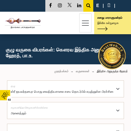
E
|
සි
|
எனது பாராளுமன்றம்
இங்கே உள்நுழைக
குழு வருகை விபரங்கள்: கௌரவ இந்திக அனுருத்த
ஹேரத், பா.உ.
முதற்பக்கம்
வருகைகள்
இந்திக அனுருத்த ஹேரத்
குழு
02
சமூகமளித்தார்/சமூகமளிக்கவில்லை