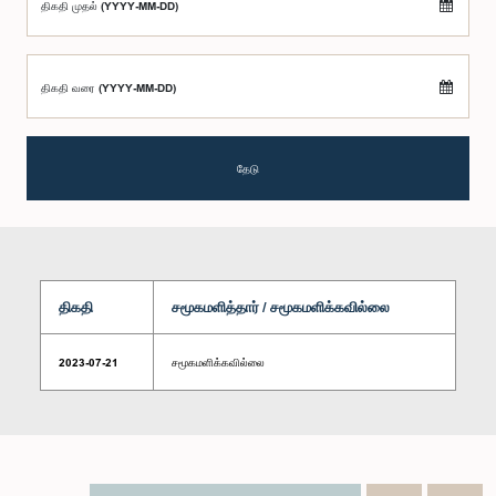
திகதி முதல் (YYYY-MM-DD)
திகதி வரை (YYYY-MM-DD)
தேடு
திகதி
சமூகமளித்தார் / சமூகமளிக்கவில்லை
2023-07-21
சமூகமளிக்கவில்லை