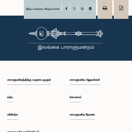
இந்தப் பக்கத்தை பகிர்ந்து கொள்க
Facebook
X
WhatsApp
LinkedIn
பாராளுமன்றத்திற்கு வருகை தருதல்
பாராளுமன்ற அலுவல்கள்
கற்க
செயலகம்
பங்கேற்க
பாராளுமன்ற நேரலை
பாராளுமன்ற உறுப்பினர்கள்