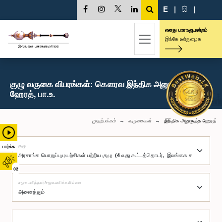
E
|
සි
|
எனது பாராளுமன்றம்
இங்கே உள்நுழைக
குழு வருகை விபரங்கள்: கௌரவ இந்திக அனுருத்த
ஹேரத், பா.உ.
முதற்பக்கம்
வருகைகள்
இந்திக அனுருத்த ஹேரத்
குழு
பார்க்க
02
சமூகமளித்தார்/சமூகமளிக்கவில்லை