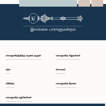
X
WhatsApp
LinkedIn
பாராளுமன்றத்திற்கு வருகை தருதல்
பாராளுமன்ற அலுவல்கள்
கற்க
செயலகம்
பங்கேற்க
பாராளுமன்ற நேரலை
பாராளுமன்ற உறுப்பினர்கள்