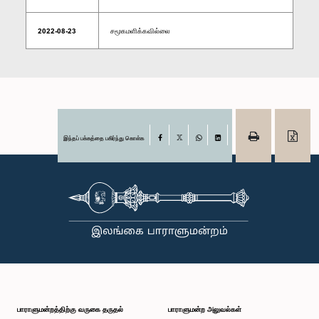
2022-08-23
சமூகமளிக்கவில்லை
இந்தப் பக்கத்தை பகிர்ந்து கொள்க
Facebook
X
WhatsApp
LinkedIn
பாராளுமன்றத்திற்கு வருகை தருதல்
பாராளுமன்ற அலுவல்கள்