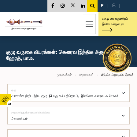
E
|
සි
|
எனது பாராளுமன்றம்
இங்கே உள்நுழைக
குழு வருகை விபரங்கள்: கௌரவ இந்திக அனுருத்த
ஹேரத், பா.உ.
முதற்பக்கம்
வருகைகள்
இந்திக அனுருத்த ஹேரத்
குழு
02
சமூகமளித்தார்/சமூகமளிக்கவில்லை