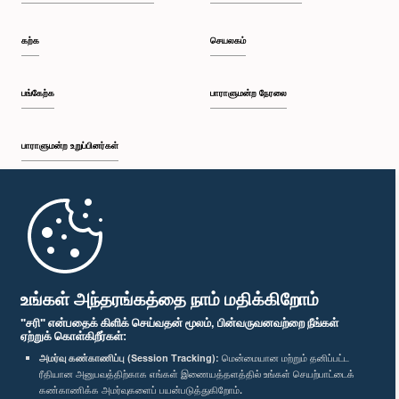
கற்க
செயலகம்
பங்கேற்க
பாராளுமன்ற நேரலை
பாராளுமன்ற உறுப்பினர்கள்
முதற்பக்கம்
பாராளுமன்ற கையடக்க செயலி
உங்கள் அந்தரங்கத்தை நாம் மதிக்கிறோம்
"சரி" என்பதைக் கிளிக் செய்வதன் மூலம், பின்வருவனவற்றை நீங்கள்
ஏற்றுக் கொள்கிறீர்கள்:
அமர்வு கண்காணிப்பு (Session Tracking):
மென்மையான மற்றும் தனிப்பட்ட
ரீதியான அனுபவத்திற்காக எங்கள் இணையத்தளத்தில் உங்கள் செயற்பாட்டைக்
எம்மை பின்தொடர்க :
கண்காணிக்க அமர்வுகளைப் பயன்படுத்துகிறோம்.