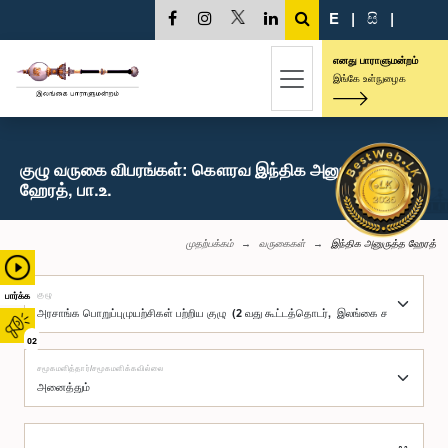
E
|
සි
|
எனது பாராளுமன்றம்
இங்கே உள்நுழைக
குழு வருகை விபரங்கள்: கௌரவ இந்திக அனுருத்த
ஹேரத், பா.உ.
முதற்பக்கம்
வருகைகள்
இந்திக அனுருத்த ஹேரத்
குழு
பார்க்க
02
சமூகமளித்தார்/சமூகமளிக்கவில்லை