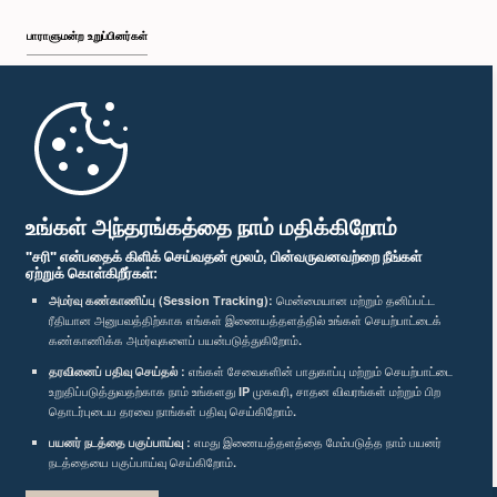
பாராளுமன்ற உறுப்பினர்கள்
முதற்பக்கம்
பாராளுமன்ற கையடக்க செயலி
உங்கள் அந்தரங்கத்தை நாம் மதிக்கிறோம்
"சரி" என்பதைக் கிளிக் செய்வதன் மூலம், பின்வருவனவற்றை நீங்கள்
ஏற்றுக் கொள்கிறீர்கள்:
அமர்வு கண்காணிப்பு (Session Tracking):
மென்மையான மற்றும் தனிப்பட்ட
ரீதியான அனுபவத்திற்காக எங்கள் இணையத்தளத்தில் உங்கள் செயற்பாட்டைக்
எம்மை பின்தொடர்க :
கண்காணிக்க அமர்வுகளைப் பயன்படுத்துகிறோம்.
தரவினைப் பதிவு செய்தல் :
எங்கள் சேவைகளின் பாதுகாப்பு மற்றும் செயற்பாட்டை
விருதுகள்
உறுதிப்படுத்துவதற்காக நாம் உங்களது IP முகவரி, சாதன விவரங்கள் மற்றும் பிற
தொடர்புடைய தரவை நாங்கள் பதிவு செய்கிறோம்.
பயனர் நடத்தை பகுப்பாய்வு :
எமது இணையத்தளத்தை மேம்படுத்த நாம் பயனர்
தனியுரிமைக் கொள்கை
நடத்தையை பகுப்பாய்வு செய்கிறோம்.