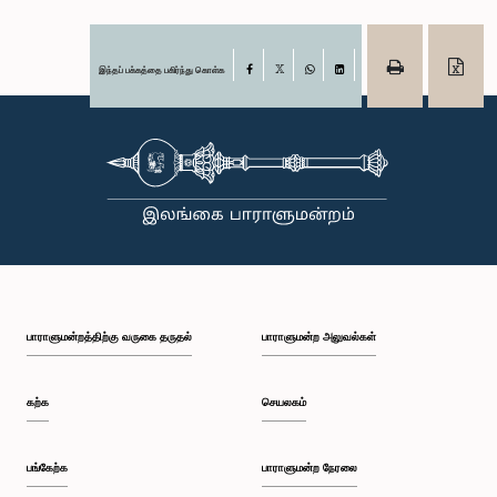
இந்தப் பக்கத்தை பகிர்ந்து கொள்க
Facebook
X
WhatsApp
LinkedIn
பாராளுமன்றத்திற்கு வருகை தருதல்
பாராளுமன்ற அலுவல்கள்
கற்க
செயலகம்
பங்கேற்க
பாராளுமன்ற நேரலை