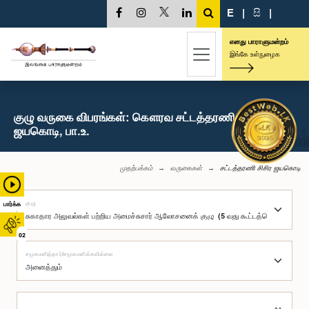
E
|
සි
|
எனது பாராளுமன்றம்
இங்கே உள்நுழைக
குழு வருகை விபரங்கள்: கௌரவ சட்டத்தரணி சிசிர
ஜயகொடி, பா.உ.
முதற்பக்கம்
வருகைகள்
சட்டத்தரணி சிசிர ஜயகொடி
குழு
பார்க்க
02
சமூகமளித்தார்/சமூகமளிக்கவில்லை