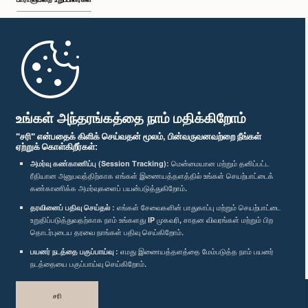
முதற்பக்கம்
பாராளுமன்ற கையடக்க செயலி
உங்கள் அந்தரங்கத்தை நாம் மதிக்கிறோம்
"சரி" என்பதைக் கிளிக் செய்வதன் மூலம், பின்வருவனவற்றை நீங்கள்
ஏற்றுக் கொள்கிறீர்கள்:
அமர்வு கண்காணிப்பு (Session Tracking):
மென்மையான மற்றும் தனிப்பட்ட
ரீதியான அனுபவத்திற்காக எங்கள் இணையத்தளத்தில் உங்கள் செயற்பாட்டைக்
எம்மை பின்தொடர்க :
கண்காணிக்க அமர்வுகளைப் பயன்படுத்துகிறோம்.
தரவினைப் பதிவு செய்தல் :
எங்கள் சேவைகளின் பாதுகாப்பு மற்றும் செயற்பாட்டை
விருதுகள்
உறுதிப்படுத்துவதற்காக நாம் உங்களது IP முகவரி, சாதன விவரங்கள் மற்றும் பிற
தொடர்புடைய தரவை நாங்கள் பதிவு செய்கிறோம்.
பயனர் நடத்தை பகுப்பாய்வு :
எமது இணையத்தளத்தை மேம்படுத்த நாம் பயனர்
தனியுரிமைக் கொள்கை
நடத்தையை பகுப்பாய்வு செய்கிறோம்.
பதிப்புரிமை © இலங்கை பாராளுமன்றம்.
சரி
முழுப்பதிப்புரிமையுடையது.