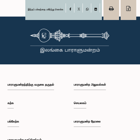
இந்தப் பக்கத்தை பகிர்ந்து கொள்க
Facebook
X
WhatsApp
LinkedIn
பாராளுமன்றத்திற்கு வருகை தருதல்
பாராளுமன்ற அலுவல்கள்
கற்க
செயலகம்
பங்கேற்க
பாராளுமன்ற நேரலை
பாராளுமன்ற உறுப்பினர்கள்