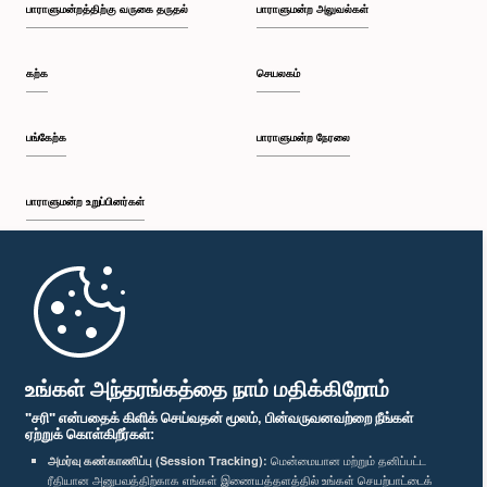
பாராளுமன்றத்திற்கு வருகை தருதல்
பாராளுமன்ற அலுவல்கள்
கற்க
செயலகம்
பங்கேற்க
பாராளுமன்ற நேரலை
பாராளுமன்ற உறுப்பினர்கள்
முதற்பக்கம்
பாராளுமன்ற கையடக்க செயலி
உங்கள் அந்தரங்கத்தை நாம் மதிக்கிறோம்
"சரி" என்பதைக் கிளிக் செய்வதன் மூலம், பின்வருவனவற்றை நீங்கள்
ஏற்றுக் கொள்கிறீர்கள்:
அமர்வு கண்காணிப்பு (Session Tracking):
மென்மையான மற்றும் தனிப்பட்ட
ரீதியான அனுபவத்திற்காக எங்கள் இணையத்தளத்தில் உங்கள் செயற்பாட்டைக்
எம்மை பின்தொடர்க :