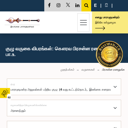
E
|
සි
|
எனது பாராளுமன்றம்
இங்கே உள்நுழைக
குழு வருகை விபரங்கள்: கௌரவ பிரசன்ன ரணதுங்க,
பா.உ.
முதற்பக்கம்
வருகைகள்
பிரசன்ன ரணதுங்க
குழு
02
சமூகமளித்தார்/சமூகமளிக்கவில்லை