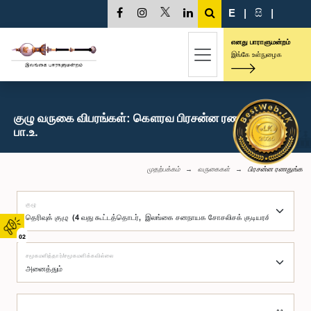
E
|
සි
|
எனது பாராளுமன்றம்
இங்கே உள்நுழைக
குழு வருகை விபரங்கள்: கௌரவ பிரசன்ன ரணதுங்க,
பா.உ.
முதற்பக்கம்
வருகைகள்
பிரசன்ன ரணதுங்க
குழு
02
சமூகமளித்தார்/சமூகமளிக்கவில்லை