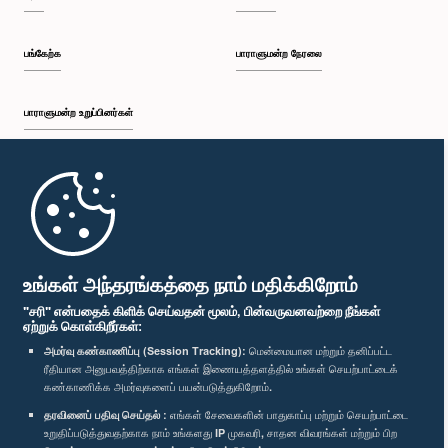
பங்கேற்க
பாராளுமன்ற நேரலை
பாராளுமன்ற உறுப்பினர்கள்
முதற்பக்கம்
பாராளுமன்ற கையடக்க செயலி
உங்கள் அந்தரங்கத்தை நாம் மதிக்கிறோம்
"சரி" என்பதைக் கிளிக் செய்வதன் மூலம், பின்வருவனவற்றை நீங்கள்
ஏற்றுக் கொள்கிறீர்கள்:
அமர்வு கண்காணிப்பு (Session Tracking):
மென்மையான மற்றும் தனிப்பட்ட
ரீதியான அனுபவத்திற்காக எங்கள் இணையத்தளத்தில் உங்கள் செயற்பாட்டைக்
எம்மை பின்தொடர்க :
கண்காணிக்க அமர்வுகளைப் பயன்படுத்துகிறோம்.
தரவினைப் பதிவு செய்தல் :
எங்கள் சேவைகளின் பாதுகாப்பு மற்றும் செயற்பாட்டை
விருதுகள்
உறுதிப்படுத்துவதற்காக நாம் உங்களது IP முகவரி, சாதன விவரங்கள் மற்றும் பிற