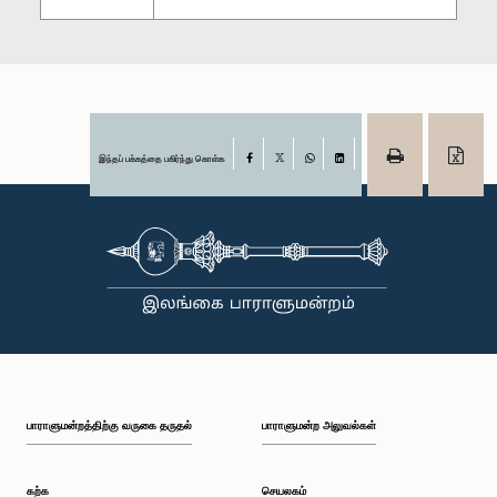
இந்தப் பக்கத்தை பகிர்ந்து கொள்க
Facebook
X
WhatsApp
LinkedIn
பாராளுமன்றத்திற்கு வருகை தருதல்
பாராளுமன்ற அலுவல்கள்
கற்க
செயலகம்