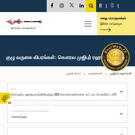
E
|
සි
|
எனது பாராளுமன்றம்
இங்கே உள்நுழைக
குழு வருகை விபரங்கள்: கௌரவ முஜிபுர் ரஹுமான், பா.உ.
முதற்பக்கம்
வருகைகள்
முஜிபுர் ரஹுமான்
குழு
02
சமூகமளித்தார்/சமூகமளிக்கவில்லை