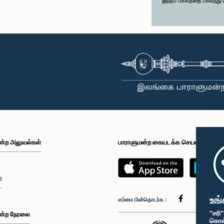
இந்தப் பக்கத்தை பகிர்ந்த
ன்ற அலுவல்கள்
பாராளுமன்ற கையடக்க செயலி
்
உங்
எம்மை பின்தொடர்க :
"சரி
ன்ற நேரலை
கொள்க