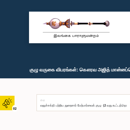
குழு வருகை விபரங்கள்: கௌரவ அஜித் மான்னப்ப
குழு
02