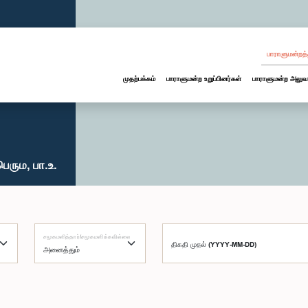
பாராளுமன்றத்
முதற்பக்கம்
பாராளுமன்ற உறுப்பினர்கள்
பாராளுமன்ற அலுவ
ெரும, பா.உ.
சமூகமளித்தார்/சமூகமளிக்கவில்லை
திகதி முதல் (YYYY-MM-DD)