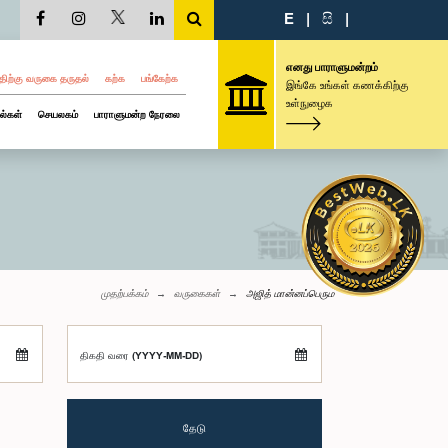
E
|
සි
|
எனது பாராளுமன்றம்
திற்கு வருகை தருதல்
கற்க
பங்கேற்க
இங்கே உங்கள் கணக்கிற்கு
உள்நுழைக
ல்கள்
செயலகம்
பாராளுமன்ற நேரலை
முதற்பக்கம்
வருகைகள்
அஜித் மான்னப்பெரும
திகதி வரை (YYYY-MM-DD)
தேடு