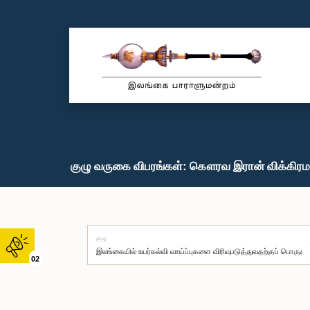
குழு வருகை விபரங்கள்: கௌரவ இரான் விக்கிரமர
குழு
02