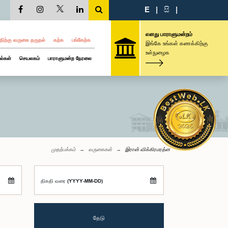
E
|
සි
|
எனது பாராளுமன்றம்
திற்கு வருகை தருதல்
கற்க
பங்கேற்க
இங்கே உங்கள் கணக்கிற்கு
உள்நுழைக
ல்கள்
செயலகம்
பாராளுமன்ற நேரலை
முதற்பக்கம்
வருகைகள்
இரான் விக்கிரமரத்ன
திகதி வரை (YYYY-MM-DD)
தேடு