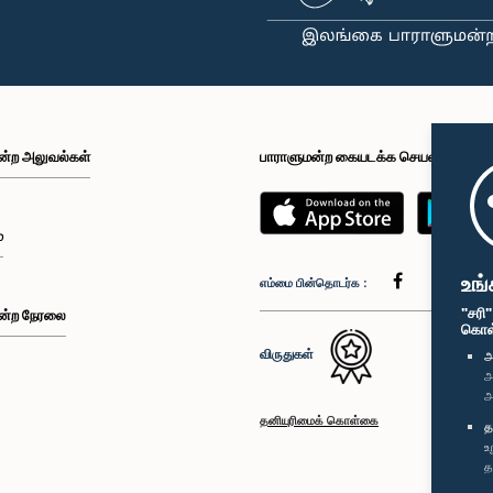
ன்ற அலுவல்கள்
பாராளுமன்ற கையடக்க செயலி
்
உங்
எம்மை பின்தொடர்க :
"சரி
ன்ற நேரலை
கொள்க
விருதுகள்
அ
அ
அ
தனியுரிமைக் கொள்கை
த
உ
த