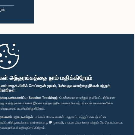
கள் அந்தரங்கத்தை நாம் மதிக்கிறோம்
" என்பதைக் கிளிக் செய்வதன் மூலம், பின்வருவனவற்றை நீங்கள் ஏற்றுக்
ிறீர்கள்:
மர்வு கண்காணிப்பு (Session Tracking):
மென்மையான மற்றும் தனிப்பட்ட ரீதியான
னுபவத்திற்காக எங்கள் இணையத்தளத்தில் உங்கள் செயற்பாட்டைக் கண்காணிக்க
மர்வுகளைப் பயன்படுத்துகிறோம்.
ரவினைப் பதிவு செய்தல் :
எங்கள் சேவைகளின் பாதுகாப்பு மற்றும் செயற்பாட்டை
றுதிப்படுத்துவதற்காக நாம் உங்களது IP முகவரி, சாதன விவரங்கள் மற்றும் பிற தொடர்புடைய
ரவை நாங்கள் பதிவு செய்கிறோம்.