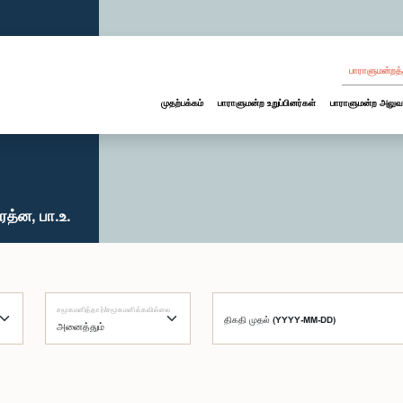
பாராளுமன்றத்
முதற்பக்கம்
பாராளுமன்ற உறுப்பினர்கள்
பாராளுமன்ற அலுவ
த்ன, பா.உ.
சமூகமளித்தார்/சமூகமளிக்கவில்லை
திகதி முதல் (YYYY-MM-DD)