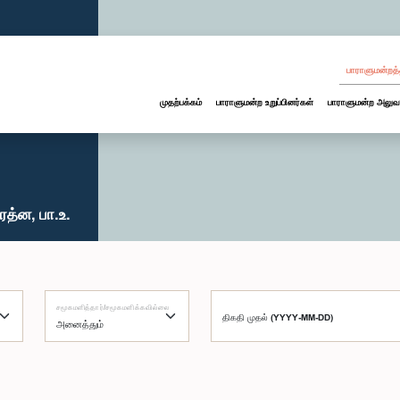
பாராளுமன்றத்
முதற்பக்கம்
பாராளுமன்ற உறுப்பினர்கள்
பாராளுமன்ற அலுவ
த்ன, பா.உ.
சமூகமளித்தார்/சமூகமளிக்கவில்லை
திகதி முதல் (YYYY-MM-DD)