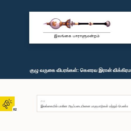
குழு வருகை விபரங்கள்: கௌரவ இரான் விக்கிரமர
குழு
02