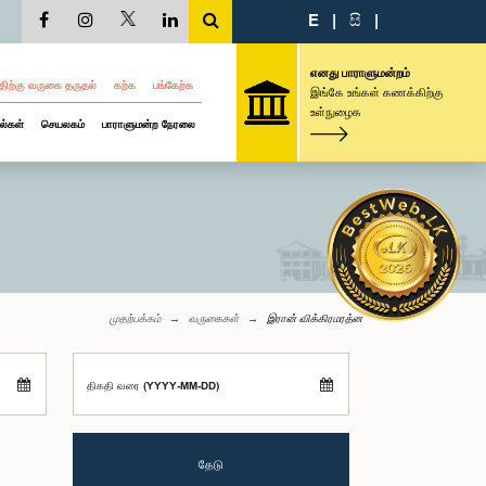
E
|
සි
|
எனது பாராளுமன்றம்
திற்கு வருகை தருதல்
கற்க
பங்கேற்க
இங்கே உங்கள் கணக்கிற்கு
உள்நுழைக
ல்கள்
செயலகம்
பாராளுமன்ற நேரலை
முதற்பக்கம்
வருகைகள்
இரான் விக்கிரமரத்ன
திகதி வரை (YYYY-MM-DD)
தேடு