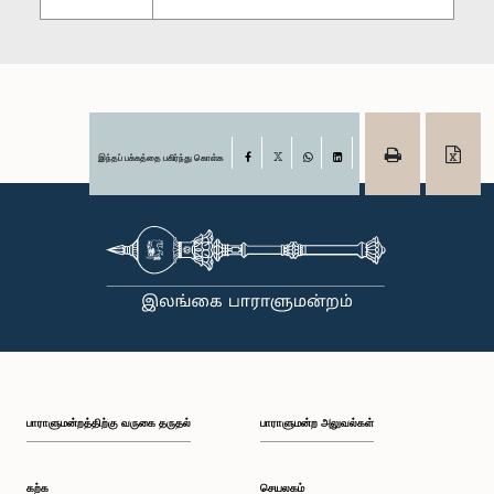
இந்தப் பக்கத்தை பகிர்ந்து கொள்க
Facebook
X
WhatsApp
LinkedIn
பாராளுமன்றத்திற்கு வருகை தருதல்
பாராளுமன்ற அலுவல்கள்
கற்க
செயலகம்