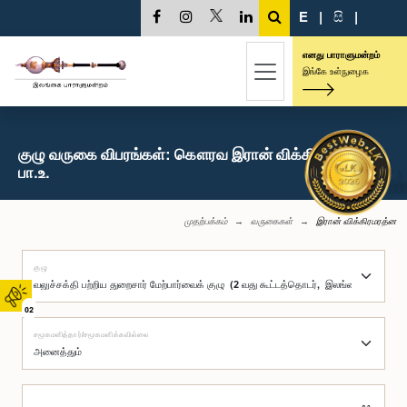
E
|
සි
|
எனது பாராளுமன்றம்
இங்கே உள்நுழைக
குழு வருகை விபரங்கள்: கௌரவ இரான் விக்கிரமரத்ன,
பா.உ.
முதற்பக்கம்
வருகைகள்
இரான் விக்கிரமரத்ன
குழு
02
சமூகமளித்தார்/சமூகமளிக்கவில்லை