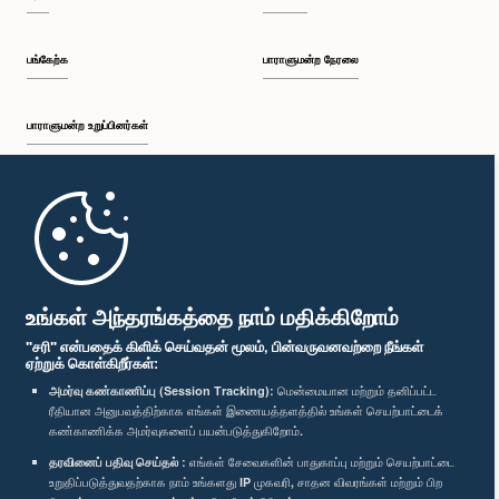
பங்கேற்க
பாராளுமன்ற நேரலை
பாராளுமன்ற உறுப்பினர்கள்
முதற்பக்கம்
பாராளுமன்ற கையடக்க செயலி
உங்கள் அந்தரங்கத்தை நாம் மதிக்கிறோம்
"சரி" என்பதைக் கிளிக் செய்வதன் மூலம், பின்வருவனவற்றை நீங்கள்
ஏற்றுக் கொள்கிறீர்கள்:
அமர்வு கண்காணிப்பு (Session Tracking):
மென்மையான மற்றும் தனிப்பட்ட
ரீதியான அனுபவத்திற்காக எங்கள் இணையத்தளத்தில் உங்கள் செயற்பாட்டைக்
எம்மை பின்தொடர்க :
கண்காணிக்க அமர்வுகளைப் பயன்படுத்துகிறோம்.
தரவினைப் பதிவு செய்தல் :
எங்கள் சேவைகளின் பாதுகாப்பு மற்றும் செயற்பாட்டை
விருதுகள்
உறுதிப்படுத்துவதற்காக நாம் உங்களது IP முகவரி, சாதன விவரங்கள் மற்றும் பிற