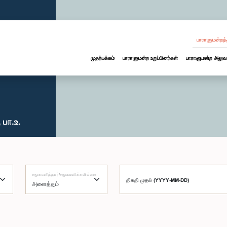
பாராளுமன்றத்
முதற்பக்கம்
பாராளுமன்ற உறுப்பினர்கள்
பாராளுமன்ற அலுவ
பா.உ.
சமூகமளித்தார்/சமூகமளிக்கவில்லை
திகதி முதல் (YYYY-MM-DD)