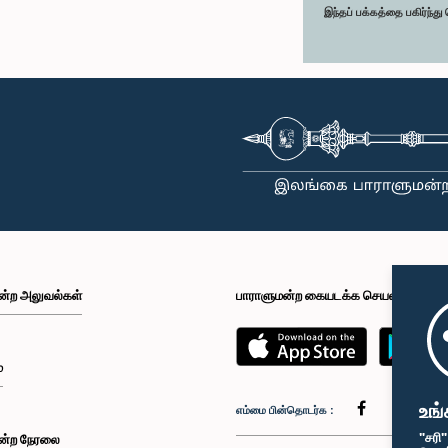
இந்தப் பக்கத்தை பகிர்ந்த
ன்ற அலுவல்கள்
பாராளுமன்ற கையடக்க செயலி
்
உங்
எம்மை பின்தொடர்க :
"சரி
ன்ற நேரலை