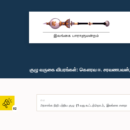
குழு வருகை விபரங்கள்: கௌரவ ஈ. சரவணபவன், 
குழு
02