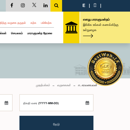
E
|
සි
|
எனது பாராளுமன்றம்
திற்கு வருகை தருதல்
கற்க
பங்கேற்க
இங்கே உங்கள் கணக்கிற்கு
உள்நுழைக
ல்கள்
செயலகம்
பாராளுமன்ற நேரலை
முதற்பக்கம்
வருகைகள்
ஈ. சரவணபவன்
திகதி வரை (YYYY-MM-DD)
தேடு