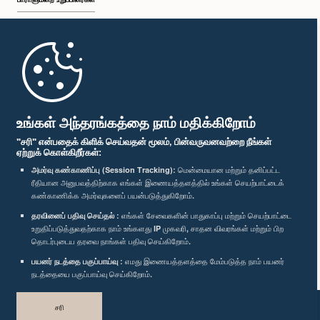
முதற்பக்கம்
பாராளுமன்ற கையடக்க செயலி
உங்கள் அந்தரங்கத்தை நாம் மதிக்கிறோம்
"சரி" என்பதைக் கிளிக் செய்வதன் மூலம், பின்வருவனவற்றை நீங்கள்
ஏற்றுக் கொள்கிறீர்கள்:
அமர்வு கண்காணிப்பு (Session Tracking):
மென்மையான மற்றும் தனிப்பட்ட
ரீதியான அனுபவத்திற்காக எங்கள் இணையத்தளத்தில் உங்கள் செயற்பாட்டைக்
எம்மை பின்தொடர்க :
கண்காணிக்க அமர்வுகளைப் பயன்படுத்துகிறோம்.
தரவினைப் பதிவு செய்தல் :
எங்கள் சேவைகளின் பாதுகாப்பு மற்றும் செயற்பாட்டை
விருதுகள்
உறுதிப்படுத்துவதற்காக நாம் உங்களது IP முகவரி, சாதன விவரங்கள் மற்றும் பிற
தொடர்புடைய தரவை நாங்கள் பதிவு செய்கிறோம்.
பயனர் நடத்தை பகுப்பாய்வு :
எமது இணையத்தளத்தை மேம்படுத்த நாம் பயனர்
தனியுரிமைக் கொள்கை
நடத்தையை பகுப்பாய்வு செய்கிறோம்.
பதிப்புரிமை © இலங்கை பாராளுமன்றம்.
சரி
முழுப்பதிப்புரிமையுடையது.