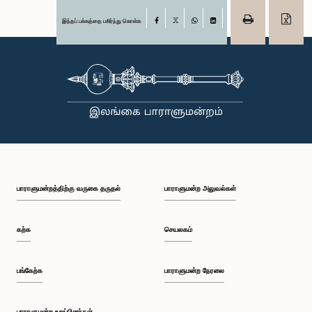
இந்தப் பக்கத்தை பகிர்ந்து கொள்க
Facebook
X
WhatsApp
LinkedIn
பாராளுமன்றத்திற்கு வருகை தருதல்
பாராளுமன்ற அலுவல்கள்
கற்க
செயலகம்
பங்கேற்க
பாராளுமன்ற நேரலை
பாராளுமன்ற உறுப்பினர்கள்