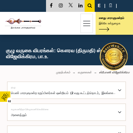
E
|
සි
|
எனது பாராளுமன்றம்
இங்கே உள்நுழைக
குழு வருகை விபரங்கள்: கௌரவ (திருமதி) ஸ்ரீயாணி
விஜேவிக்கிரம, பா.உ.
முதற்பக்கம்
வருகைகள்
ஸ்ரீயாணி விஜேவிக்கிரம
குழு
02
சமூகமளித்தார்/சமூகமளிக்கவில்லை