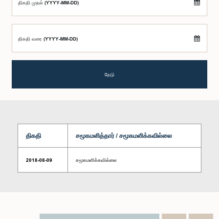
திகதி முதல் (YYYY-MM-DD)
திகதி வரை (YYYY-MM-DD)
தேடு
திகதி
சமூகமளித்தார் / சமூகமளிக்கவில்லை
2018-08-09
சமூகமளிக்கவில்லை