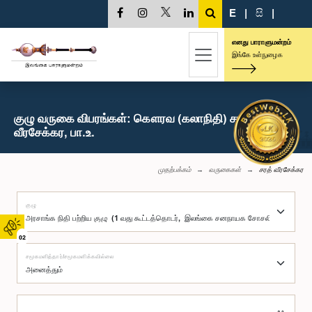
E
|
සි
|
எனது பாராளுமன்றம்
இங்கே உள்நுழைக
குழு வருகை விபரங்கள்: கௌரவ (கலாநிதி) சரத்
வீரசேக்கர, பா.உ.
முதற்பக்கம்
வருகைகள்
சரத் வீரசேக்கர
குழு
02
சமூகமளித்தார்/சமூகமளிக்கவில்லை