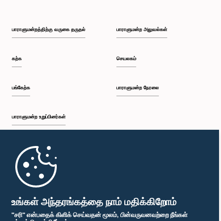
பாராளுமன்றத்திற்கு வருகை தருதல்
பாராளுமன்ற அலுவல்கள்
கற்க
செயலகம்
பங்கேற்க
பாராளுமன்ற நேரலை
பாராளுமன்ற உறுப்பினர்கள்
முதற்பக்கம்
பாராளுமன்ற கையடக்க செயலி
உங்கள் அந்தரங்கத்தை நாம் மதிக்கிறோம்
"சரி" என்பதைக் கிளிக் செய்வதன் மூலம், பின்வருவனவற்றை நீங்கள்