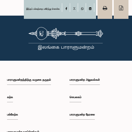
இந்தப் பக்கத்தை பகிர்ந்து கொள்க
Facebook
X
WhatsApp
LinkedIn
பாராளுமன்றத்திற்கு வருகை தருதல்
பாராளுமன்ற அலுவல்கள்
கற்க
செயலகம்
பங்கேற்க
பாராளுமன்ற நேரலை
பாராளுமன்ற உறுப்பினர்கள்