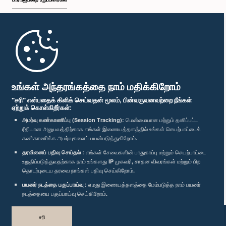
முதற்பக்கம்
பாராளுமன்ற கையடக்க செயலி
உங்கள் அந்தரங்கத்தை நாம் மதிக்கிறோம்
"சரி" என்பதைக் கிளிக் செய்வதன் மூலம், பின்வருவனவற்றை நீங்கள்
ஏற்றுக் கொள்கிறீர்கள்:
அமர்வு கண்காணிப்பு (Session Tracking):
மென்மையான மற்றும் தனிப்பட்ட
ரீதியான அனுபவத்திற்காக எங்கள் இணையத்தளத்தில் உங்கள் செயற்பாட்டைக்
எம்மை பின்தொடர்க :
கண்காணிக்க அமர்வுகளைப் பயன்படுத்துகிறோம்.
தரவினைப் பதிவு செய்தல் :
எங்கள் சேவைகளின் பாதுகாப்பு மற்றும் செயற்பாட்டை
விருதுகள்
உறுதிப்படுத்துவதற்காக நாம் உங்களது IP முகவரி, சாதன விவரங்கள் மற்றும் பிற
தொடர்புடைய தரவை நாங்கள் பதிவு செய்கிறோம்.
பயனர் நடத்தை பகுப்பாய்வு :
எமது இணையத்தளத்தை மேம்படுத்த நாம் பயனர்
தனியுரிமைக் கொள்கை
நடத்தையை பகுப்பாய்வு செய்கிறோம்.
பதிப்புரிமை © இலங்கை பாராளுமன்றம்.
சரி
முழுப்பதிப்புரிமையுடையது.