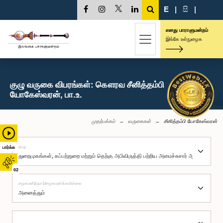
E
|
සි
|
எனது பாராளுமன்றம்
இங்கே உள்நுழைக
குழு வருகை விபரங்கள்: கௌரவ சீனித்தம்பி
யோகேஸ்வரன், பா.உ.
முதற்பக்கம்
வருகைகள்
சீனித்தம்பி யோகேஸ்வரன்
குழு
பார்க்க
02
சமூகமளித்தார்/சமூகமளிக்கவில்லை