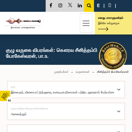
E
|
සි
|
எனது பாராளுமன்றம்
இங்கே உள்நுழைக
குழு வருகை விபரங்கள்: கௌரவ சீனித்தம்பி
யோகேஸ்வரன், பா.உ.
முதற்பக்கம்
வருகைகள்
சீனித்தம்பி யோகேஸ்வரன்
குழு
02
சமூகமளித்தார்/சமூகமளிக்கவில்லை