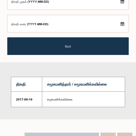
திகதி முதல் (YYYY-MM-DD)
திகதி வரை (YYYY-MM-DD)
தேடு
திகதி
சமூகமளித்தார் / சமூகமளிக்கவில்லை
2017-08-10
சமூகமளிக்கவில்லை