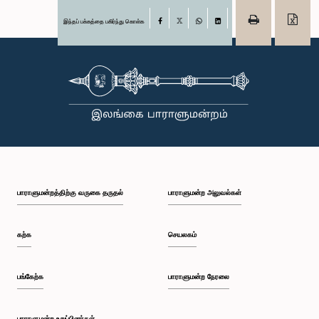
இந்தப் பக்கத்தை பகிர்ந்து கொள்க
Facebook
X
WhatsApp
LinkedIn
பாராளுமன்றத்திற்கு வருகை தருதல்
பாராளுமன்ற அலுவல்கள்
கற்க
செயலகம்
பங்கேற்க
பாராளுமன்ற நேரலை
பாராளுமன்ற உறுப்பினர்கள்