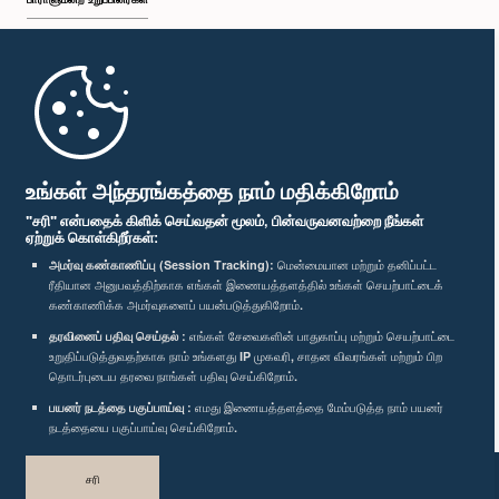
முதற்பக்கம்
பாராளுமன்ற கையடக்க செயலி
உங்கள் அந்தரங்கத்தை நாம் மதிக்கிறோம்
"சரி" என்பதைக் கிளிக் செய்வதன் மூலம், பின்வருவனவற்றை நீங்கள்
ஏற்றுக் கொள்கிறீர்கள்:
அமர்வு கண்காணிப்பு (Session Tracking):
மென்மையான மற்றும் தனிப்பட்ட
ரீதியான அனுபவத்திற்காக எங்கள் இணையத்தளத்தில் உங்கள் செயற்பாட்டைக்
எம்மை பின்தொடர்க :
கண்காணிக்க அமர்வுகளைப் பயன்படுத்துகிறோம்.
தரவினைப் பதிவு செய்தல் :
எங்கள் சேவைகளின் பாதுகாப்பு மற்றும் செயற்பாட்டை
விருதுகள்
உறுதிப்படுத்துவதற்காக நாம் உங்களது IP முகவரி, சாதன விவரங்கள் மற்றும் பிற
தொடர்புடைய தரவை நாங்கள் பதிவு செய்கிறோம்.
பயனர் நடத்தை பகுப்பாய்வு :
எமது இணையத்தளத்தை மேம்படுத்த நாம் பயனர்
தனியுரிமைக் கொள்கை
நடத்தையை பகுப்பாய்வு செய்கிறோம்.
பதிப்புரிமை © இலங்கை பாராளுமன்றம்.
சரி
முழுப்பதிப்புரிமையுடையது.