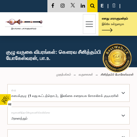
E
|
සි
|
எனது பாராளுமன்றம்
இங்கே உள்நுழைக
குழு வருகை விபரங்கள்: கௌரவ சீனித்தம்பி
யோகேஸ்வரன், பா.உ.
முதற்பக்கம்
வருகைகள்
சீனித்தம்பி யோகேஸ்வரன்
குழு
02
சமூகமளித்தார்/சமூகமளிக்கவில்லை