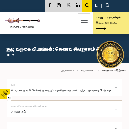
E
|
සි
|
எனது பாராளுமன்றம்
இங்கே உள்நுழைக
குழு வருகை விபரங்கள்: கௌரவ சிவஞானம் சிறீதரன்,
பா.உ.
முதற்பக்கம்
வருகைகள்
சிவஞானம் சிறீதரன்
குழு
02
சமூகமளித்தார்/சமூகமளிக்கவில்லை