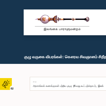
குழு வருகை விபரங்கள்: கௌரவ சிவஞானம் சிறீதர
குழு
02