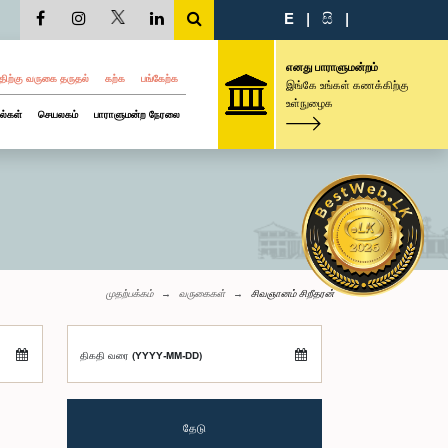
E
|
සි
|
எனது பாராளுமன்றம்
திற்கு வருகை தருதல்
கற்க
பங்கேற்க
இங்கே உங்கள் கணக்கிற்கு
உள்நுழைக
ல்கள்
செயலகம்
பாராளுமன்ற நேரலை
முதற்பக்கம்
வருகைகள்
சிவஞானம் சிறீதரன்
திகதி வரை (YYYY-MM-DD)
தேடு