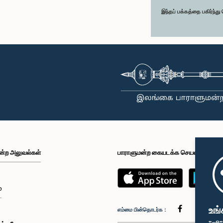
இந்தப் பக்கத்தை பகிர்ந்த
ன்ற அலுவல்கள்
பாராளுமன்ற கையடக்க செயலி
்
உங்
எம்மை பின்தொடர்க :