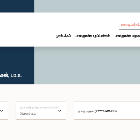
பாராளுமன்றத்
முதற்பக்கம்
பாராளுமன்ற உறுப்பினர்கள்
பாராளுமன்ற அலுவ
ன், பா.உ.
சமூகமளித்தார்/சமூகமளிக்கவில்லை
திகதி முதல் (YYYY-MM-DD)