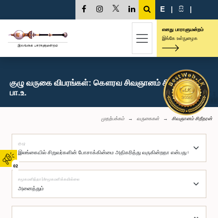
E
|
සි
|
எனது பாராளுமன்றம்
இங்கே உள்நுழைக
குழு வருகை விபரங்கள்: கௌரவ சிவஞானம் சிறீதரன்,
பா.உ.
முதற்பக்கம்
வருகைகள்
சிவஞானம் சிறீதரன்
குழு
02
சமூகமளித்தார்/சமூகமளிக்கவில்லை