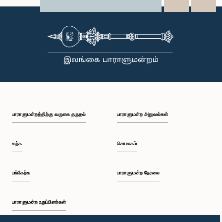
X
WhatsApp
LinkedIn
பாராளுமன்றத்திற்கு வருகை தருதல்
பாராளுமன்ற அலுவல்கள்
கற்க
செயலகம்
பங்கேற்க
பாராளுமன்ற நேரலை
பாராளுமன்ற உறுப்பினர்கள்