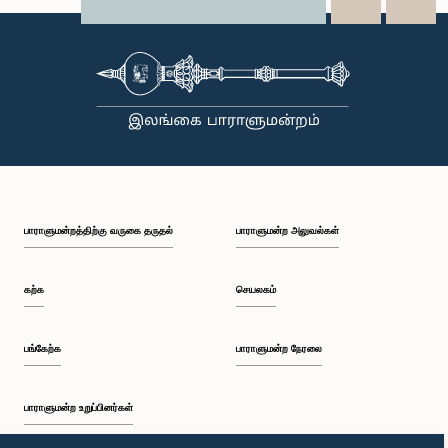
X
WhatsApp
LinkedIn
பாராளுமன்றத்திற்கு வருகை தருதல்
பாராளுமன்ற அலுவல்கள்
கற்க
செயலகம்
பங்கேற்க
பாராளுமன்ற நேரலை
பாராளுமன்ற உறுப்பினர்கள்