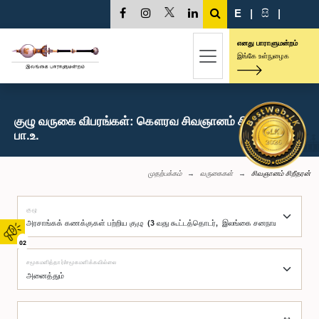
E
|
සි
|
எனது பாராளுமன்றம்
இங்கே உள்நுழைக
குழு வருகை விபரங்கள்: கௌரவ சிவஞானம் சிறீதரன்,
பா.உ.
முதற்பக்கம்
வருகைகள்
சிவஞானம் சிறீதரன்
குழு
02
சமூகமளித்தார்/சமூகமளிக்கவில்லை