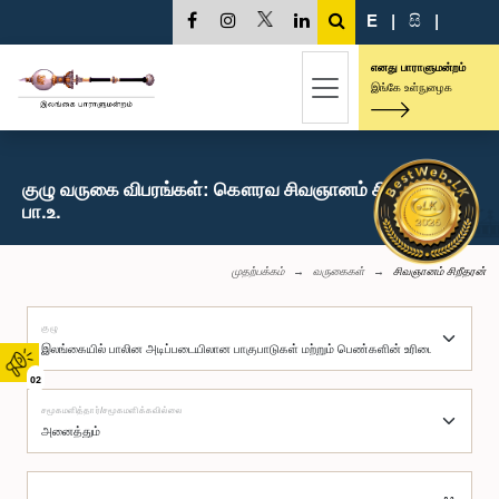
E
|
සි
|
எனது பாராளுமன்றம்
இங்கே உள்நுழைக
குழு வருகை விபரங்கள்: கௌரவ சிவஞானம் சிறீதரன்,
பா.உ.
முதற்பக்கம்
வருகைகள்
சிவஞானம் சிறீதரன்
குழு
02
சமூகமளித்தார்/சமூகமளிக்கவில்லை