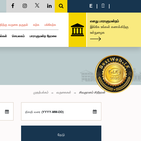
E
|
සි
|
எனது பாராளுமன்றம்
திற்கு வருகை தருதல்
கற்க
பங்கேற்க
இங்கே உங்கள் கணக்கிற்கு
உள்நுழைக
ல்கள்
செயலகம்
பாராளுமன்ற நேரலை
முதற்பக்கம்
வருகைகள்
சிவஞானம் சிறீதரன்
திகதி வரை (YYYY-MM-DD)
தேடு