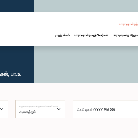
பாராளுமன்றத்
முதற்பக்கம்
பாராளுமன்ற உறுப்பினர்கள்
பாராளுமன்ற அலுவ
ன், பா.உ.
சமூகமளித்தார்/சமூகமளிக்கவில்லை
திகதி முதல் (YYYY-MM-DD)