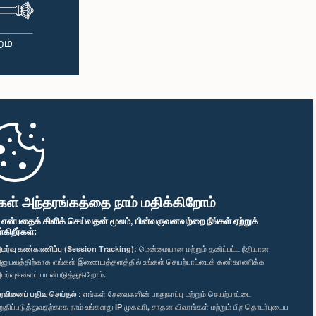
கள் அந்தரங்கத்தை நாம் மதிக்கிறோம்
" என்பதைக் கிளிக் செய்வதன் மூலம், பின்வருவனவற்றை நீங்கள் ஏற்றுக்
ிறீர்கள்:
மர்வு கண்காணிப்பு (Session Tracking):
மென்மையான மற்றும் தனிப்பட்ட ரீதியான
னுபவத்திற்காக எங்கள் இணையத்தளத்தில் உங்கள் செயற்பாட்டைக் கண்காணிக்க
மர்வுகளைப் பயன்படுத்துகிறோம்.
ரவினைப் பதிவு செய்தல் :
எங்கள் சேவைகளின் பாதுகாப்பு மற்றும் செயற்பாட்டை
றுதிப்படுத்துவதற்காக நாம் உங்களது IP முகவரி, சாதன விவரங்கள் மற்றும் பிற தொடர்புடைய