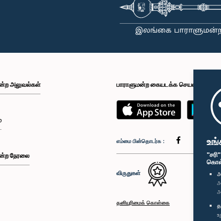
ன்ற அலுவல்கள்
பாராளுமன்ற கையடக்க செயலி
்
உங்
எம்மை பின்தொடர்க :
"சரி
ன்ற நேரலை
கொள்க
விருதுகள்
அ
அ
அ
தனியுரிமைக் கொள்கை
த
உ