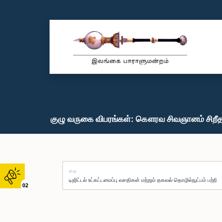
குழு வருகை விபரங்கள்: கௌரவ சிவஞானம் சிறீதர
குழு
02