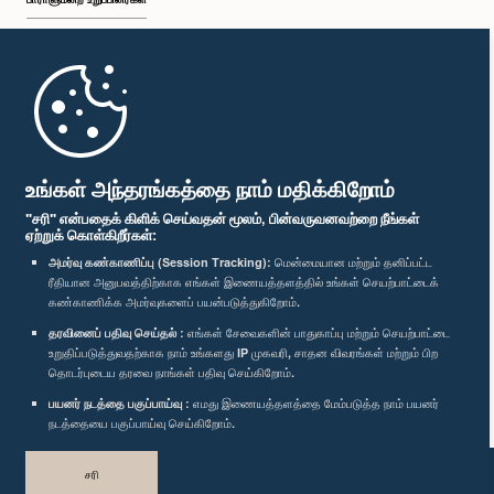
முதற்பக்கம்
பாராளுமன்ற கையடக்க செயலி
உங்கள் அந்தரங்கத்தை நாம் மதிக்கிறோம்
"சரி" என்பதைக் கிளிக் செய்வதன் மூலம், பின்வருவனவற்றை நீங்கள்
ஏற்றுக் கொள்கிறீர்கள்:
அமர்வு கண்காணிப்பு (Session Tracking):
மென்மையான மற்றும் தனிப்பட்ட
ரீதியான அனுபவத்திற்காக எங்கள் இணையத்தளத்தில் உங்கள் செயற்பாட்டைக்
எம்மை பின்தொடர்க :
கண்காணிக்க அமர்வுகளைப் பயன்படுத்துகிறோம்.
தரவினைப் பதிவு செய்தல் :
எங்கள் சேவைகளின் பாதுகாப்பு மற்றும் செயற்பாட்டை
விருதுகள்
உறுதிப்படுத்துவதற்காக நாம் உங்களது IP முகவரி, சாதன விவரங்கள் மற்றும் பிற
தொடர்புடைய தரவை நாங்கள் பதிவு செய்கிறோம்.
பயனர் நடத்தை பகுப்பாய்வு :
எமது இணையத்தளத்தை மேம்படுத்த நாம் பயனர்
தனியுரிமைக் கொள்கை
நடத்தையை பகுப்பாய்வு செய்கிறோம்.
பதிப்புரிமை © இலங்கை பாராளுமன்றம்.
சரி
முழுப்பதிப்புரிமையுடையது.