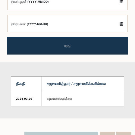
திகதி முதல் (YYYY-MM-DD)
திகதி வரை (YYYY-MM-DD)
தேடு
திகதி
சமூகமளித்தார் / சமூகமளிக்கவில்லை
2024-03-20
சமூகமளிக்கவில்லை