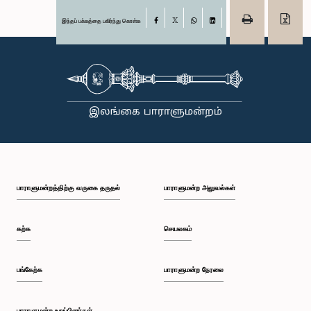
இந்தப் பக்கத்தை பகிர்ந்து கொள்க
Facebook
X
WhatsApp
LinkedIn
பாராளுமன்றத்திற்கு வருகை தருதல்
பாராளுமன்ற அலுவல்கள்
கற்க
செயலகம்
பங்கேற்க
பாராளுமன்ற நேரலை
பாராளுமன்ற உறுப்பினர்கள்