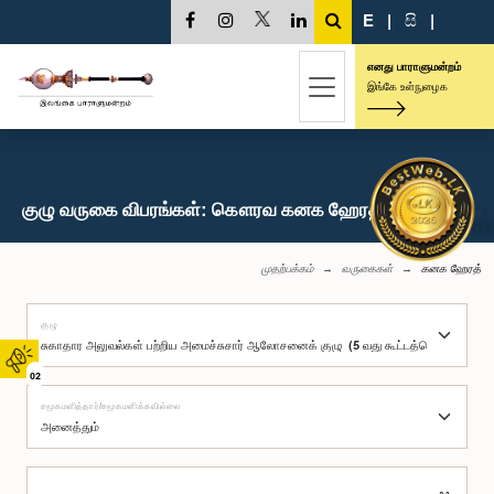
E
|
සි
|
எனது பாராளுமன்றம்
இங்கே உள்நுழைக
குழு வருகை விபரங்கள்: கௌரவ கனக ஹேரத், பா.உ.
முதற்பக்கம்
வருகைகள்
கனக ஹேரத்
குழு
02
சமூகமளித்தார்/சமூகமளிக்கவில்லை