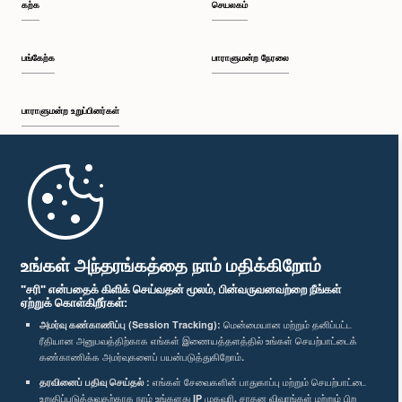
கற்க
செயலகம்
பங்கேற்க
பாராளுமன்ற நேரலை
பாராளுமன்ற உறுப்பினர்கள்
முதற்பக்கம்
பாராளுமன்ற கையடக்க செயலி
உங்கள் அந்தரங்கத்தை நாம் மதிக்கிறோம்
"சரி" என்பதைக் கிளிக் செய்வதன் மூலம், பின்வருவனவற்றை நீங்கள்
ஏற்றுக் கொள்கிறீர்கள்:
அமர்வு கண்காணிப்பு (Session Tracking):
மென்மையான மற்றும் தனிப்பட்ட
ரீதியான அனுபவத்திற்காக எங்கள் இணையத்தளத்தில் உங்கள் செயற்பாட்டைக்
எம்மை பின்தொடர்க :
கண்காணிக்க அமர்வுகளைப் பயன்படுத்துகிறோம்.
தரவினைப் பதிவு செய்தல் :
எங்கள் சேவைகளின் பாதுகாப்பு மற்றும் செயற்பாட்டை
விருதுகள்
உறுதிப்படுத்துவதற்காக நாம் உங்களது IP முகவரி, சாதன விவரங்கள் மற்றும் பிற