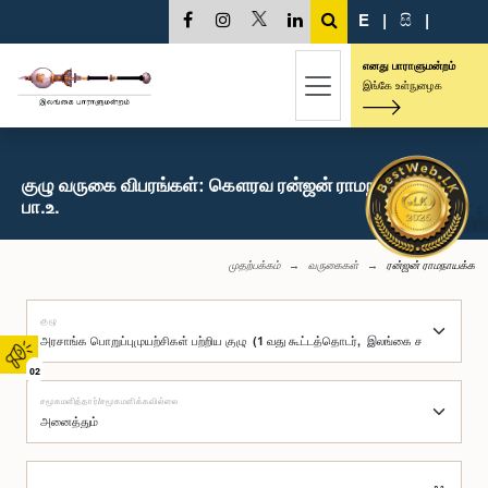
E
|
සි
|
எனது பாராளுமன்றம்
இங்கே உள்நுழைக
குழு வருகை விபரங்கள்: கௌரவ ரன்ஜன் ராமநாயக்க,
பா.உ.
முதற்பக்கம்
வருகைகள்
ரன்ஜன் ராமநாயக்க
குழு
02
சமூகமளித்தார்/சமூகமளிக்கவில்லை