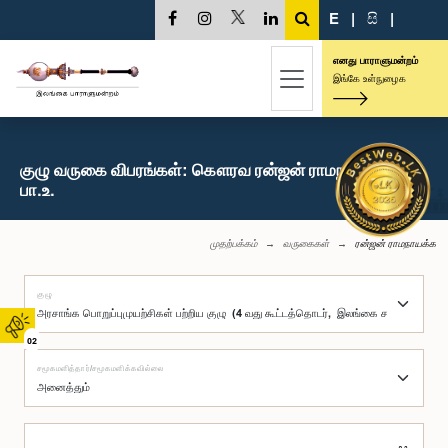
E
|
සි
|
எனது பாராளுமன்றம்
இங்கே உள்நுழைக
குழு வருகை விபரங்கள்: கௌரவ ரன்ஜன் ராமநாயக்க,
பா.உ.
முதற்பக்கம்
வருகைகள்
ரன்ஜன் ராமநாயக்க
குழு
02
சமூகமளித்தார்/சமூகமளிக்கவில்லை