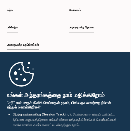
கற்க
செயலகம்
பங்கேற்க
பாராளுமன்ற நேரலை
பாராளுமன்ற உறுப்பினர்கள்
முதற்பக்கம்
பாராளுமன்ற கையடக்க செயலி
உங்கள் அந்தரங்கத்தை நாம் மதிக்கிறோம்
"சரி" என்பதைக் கிளிக் செய்வதன் மூலம், பின்வருவனவற்றை நீங்கள்
ஏற்றுக் கொள்கிறீர்கள்:
அமர்வு கண்காணிப்பு (Session Tracking):
மென்மையான மற்றும் தனிப்பட்ட
ரீதியான அனுபவத்திற்காக எங்கள் இணையத்தளத்தில் உங்கள் செயற்பாட்டைக்
எம்மை பின்தொடர்க :
கண்காணிக்க அமர்வுகளைப் பயன்படுத்துகிறோம்.