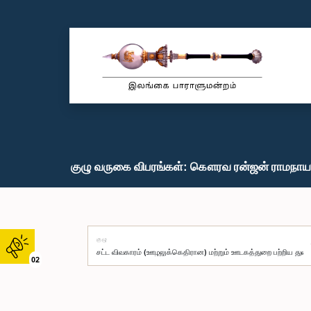
குழு வருகை விபரங்கள்: கௌரவ ரன்ஜன் ராமநாயக
குழு
02