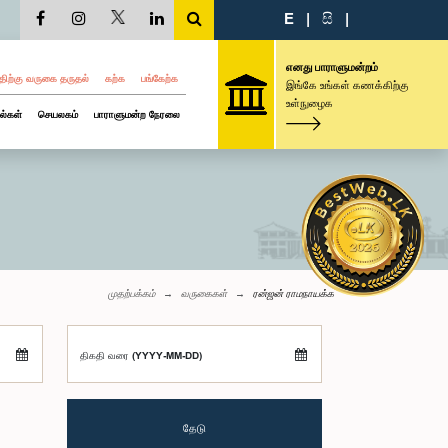
E
|
සි
|
எனது பாராளுமன்றம்
திற்கு வருகை தருதல்
கற்க
பங்கேற்க
இங்கே உங்கள் கணக்கிற்கு
உள்நுழைக
ல்கள்
செயலகம்
பாராளுமன்ற நேரலை
முதற்பக்கம்
வருகைகள்
ரன்ஜன் ராமநாயக்க
திகதி வரை (YYYY-MM-DD)
தேடு