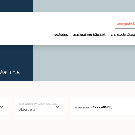
பாராளுமன்றத்
முதற்பக்கம்
பாராளுமன்ற உறுப்பினர்கள்
பாராளுமன்ற அலுவ
்க, பா.உ.
சமூகமளித்தார்/சமூகமளிக்கவில்லை
திகதி முதல் (YYYY-MM-DD)