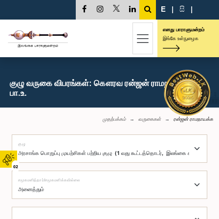
E
|
සි
|
எனது பாராளுமன்றம்
இங்கே உள்நுழைக
குழு வருகை விபரங்கள்: கௌரவ ரன்ஜன் ராமநாயக்க,
பா.உ.
முதற்பக்கம்
வருகைகள்
ரன்ஜன் ராமநாயக்க
குழு
02
சமூகமளித்தார்/சமூகமளிக்கவில்லை