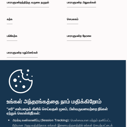
பாராளுமன்றத்திற்கு வருகை தருதல்
பாராளுமன்ற அலுவல்கள்
கற்க
செயலகம்
பங்கேற்க
பாராளுமன்ற நேரலை
பாராளுமன்ற உறுப்பினர்கள்
முதற்பக்கம்
பாராளுமன்ற கையடக்க செயலி
உங்கள் அந்தரங்கத்தை நாம் மதிக்கிறோம்
"சரி" என்பதைக் கிளிக் செய்வதன் மூலம், பின்வருவனவற்றை நீங்கள்
ஏற்றுக் கொள்கிறீர்கள்:
அமர்வு கண்காணிப்பு (Session Tracking):
மென்மையான மற்றும் தனிப்பட்ட
ரீதியான அனுபவத்திற்காக எங்கள் இணையத்தளத்தில் உங்கள் செயற்பாட்டைக்
எம்மை பின்தொடர்க :