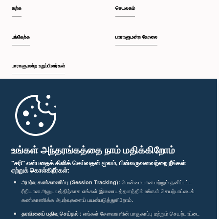
கற்க
செயலகம்
பங்கேற்க
பாராளுமன்ற நேரலை
பாராளுமன்ற உறுப்பினர்கள்
முதற்பக்கம்
பாராளுமன்ற கையடக்க செயலி
உங்கள் அந்தரங்கத்தை நாம் மதிக்கிறோம்
"சரி" என்பதைக் கிளிக் செய்வதன் மூலம், பின்வருவனவற்றை நீங்கள்
ஏற்றுக் கொள்கிறீர்கள்:
அமர்வு கண்காணிப்பு (Session Tracking):
மென்மையான மற்றும் தனிப்பட்ட
ரீதியான அனுபவத்திற்காக எங்கள் இணையத்தளத்தில் உங்கள் செயற்பாட்டைக்
எம்மை பின்தொடர்க :
கண்காணிக்க அமர்வுகளைப் பயன்படுத்துகிறோம்.
தரவினைப் பதிவு செய்தல் :
எங்கள் சேவைகளின் பாதுகாப்பு மற்றும் செயற்பாட்டை