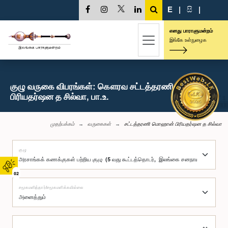
E
|
සි
|
எனது பாராளுமன்றம்
இங்கே உள்நுழைக
குழு வருகை விபரங்கள்: கௌரவ சட்டத்தரணி மொஹான்
பிரியதர்ஷன த சில்வா, பா.உ.
முதற்பக்கம்
வருகைகள்
சட்டத்தரணி மொஹான் பிரியதர்ஷன த சில்வா
குழு
02
சமூகமளித்தார்/சமூகமளிக்கவில்லை