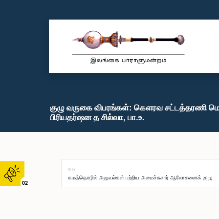
குழு வருகை விபரங்கள்: கௌரவ சட்டத்தரணி ம
பிரியதர்ஷன த சில்வா, பா.உ.
குழு
02