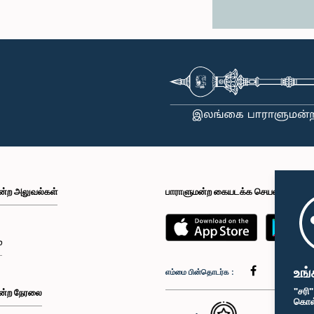
ன்ற அலுவல்கள்
பாராளுமன்ற கையடக்க செயலி
்
உங்
எம்மை பின்தொடர்க :
"சரி
ன்ற நேரலை
கொள்க