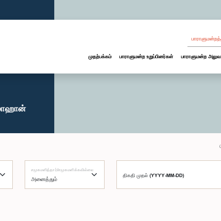
பாராளுமன்றத்
முதற்பக்கம்
பாராளுமன்ற உறுப்பினர்கள்
பாராளுமன்ற அலுவ
ொஹான்
சமூகமளித்தார்/சமூகமளிக்கவில்லை
திகதி முதல் (YYYY-MM-DD)