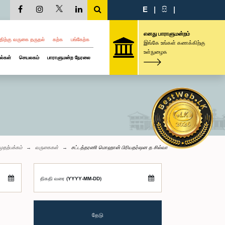
E
|
සි
|
எனது பாராளுமன்றம்
திற்கு வருகை தருதல்
கற்க
பங்கேற்க
இங்கே உங்கள் கணக்கிற்கு
உள்நுழைக
ல்கள்
செயலகம்
பாராளுமன்ற நேரலை
முதற்பக்கம்
வருகைகள்
சட்டத்தரணி மொஹான் பிரியதர்ஷன த சில்வா
திகதி வரை (YYYY-MM-DD)
தேடு