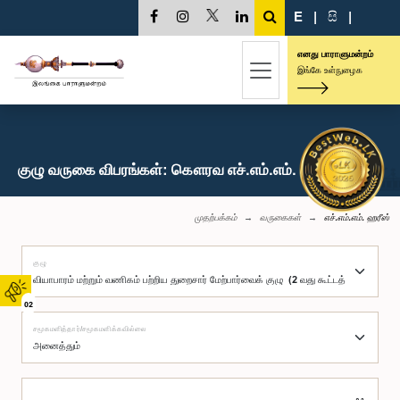
E
|
සි
|
எனது பாராளுமன்றம்
இங்கே உள்நுழைக
குழு வருகை விபரங்கள்: கௌரவ எச்.எம்.எம். ஹரீஸ், பா.உ.
முதற்பக்கம்
வருகைகள்
எச்.எம்.எம். ஹரீஸ்
குழு
02
சமூகமளித்தார்/சமூகமளிக்கவில்லை