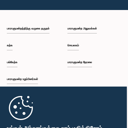
பாராளுமன்றத்திற்கு வருகை தருதல்
பாராளுமன்ற அலுவல்கள்
கற்க
செயலகம்
பங்கேற்க
பாராளுமன்ற நேரலை
பாராளுமன்ற உறுப்பினர்கள்
முதற்பக்கம்
பாராளுமன்ற கையடக்க செயலி