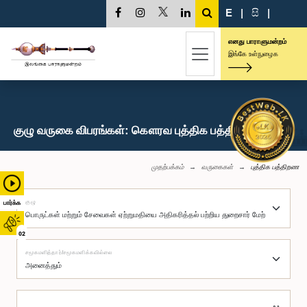
E
|
සි
|
எனது பாராளுமன்றம்
இங்கே உள்நுழைக
குழு வருகை விபரங்கள்: கௌரவ புத்திக பத்திறண, பா.உ.
முதற்பக்கம்
வருகைகள்
புத்திக பத்திறண
குழு
பார்க்க
02
சமூகமளித்தார்/சமூகமளிக்கவில்லை