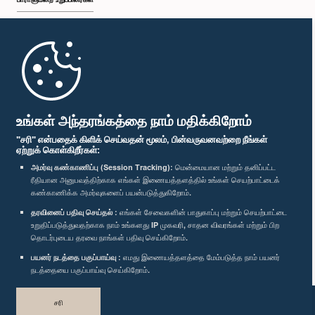
முதற்பக்கம்
பாராளுமன்ற கையடக்க செயலி
உங்கள் அந்தரங்கத்தை நாம் மதிக்கிறோம்
"சரி" என்பதைக் கிளிக் செய்வதன் மூலம், பின்வருவனவற்றை நீங்கள்
ஏற்றுக் கொள்கிறீர்கள்:
அமர்வு கண்காணிப்பு (Session Tracking):
மென்மையான மற்றும் தனிப்பட்ட
ரீதியான அனுபவத்திற்காக எங்கள் இணையத்தளத்தில் உங்கள் செயற்பாட்டைக்
எம்மை பின்தொடர்க :
கண்காணிக்க அமர்வுகளைப் பயன்படுத்துகிறோம்.
தரவினைப் பதிவு செய்தல் :
எங்கள் சேவைகளின் பாதுகாப்பு மற்றும் செயற்பாட்டை
விருதுகள்
உறுதிப்படுத்துவதற்காக நாம் உங்களது IP முகவரி, சாதன விவரங்கள் மற்றும் பிற
தொடர்புடைய தரவை நாங்கள் பதிவு செய்கிறோம்.
பயனர் நடத்தை பகுப்பாய்வு :
எமது இணையத்தளத்தை மேம்படுத்த நாம் பயனர்
தனியுரிமைக் கொள்கை
நடத்தையை பகுப்பாய்வு செய்கிறோம்.
பதிப்புரிமை © இலங்கை பாராளுமன்றம்.
சரி
முழுப்பதிப்புரிமையுடையது.