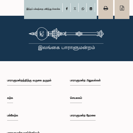
இந்தப் பக்கத்தை பகிர்ந்து கொள்க
Facebook
X
WhatsApp
LinkedIn
பாராளுமன்றத்திற்கு வருகை தருதல்
பாராளுமன்ற அலுவல்கள்
கற்க
செயலகம்
பங்கேற்க
பாராளுமன்ற நேரலை
பாராளுமன்ற உறுப்பினர்கள்