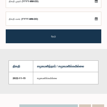
திகதி முதல் (YYYY-MM-DD)
திகதி வரை (YYYY-MM-DD)
தேடு
திகதி
சமூகமளித்தார் / சமூகமளிக்கவில்லை
2022-11-15
சமூகமளிக்கவில்லை