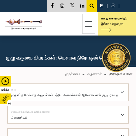
E
|
සි
|
எனது பாராளுமன்றம்
இங்கே உள்நுழைக
குழு வருகை விபரங்கள்: கௌரவ நிரோஷன் பெரேரா, பா.உ.
முதற்பக்கம்
வருகைகள்
நிரோஷன் பெரேரா
குழு
பார்க்க
02
சமூகமளித்தார்/சமூகமளிக்கவில்லை