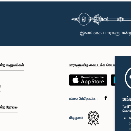
ன்ற அலுவல்கள்
பாராளுமன்ற கையடக்க செயலி
்
உங்
எம்மை பின்தொடர்க :
"சரி
ன்ற நேரலை
கொள்க
விருதுகள்
அ
அ
அ