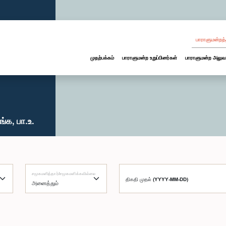
பாராளுமன்றத்
முதற்பக்கம்
பாராளுமன்ற உறுப்பினர்கள்
பாராளுமன்ற அலுவ
்க, பா.உ.
சமூகமளித்தார்/சமூகமளிக்கவில்லை
திகதி முதல் (YYYY-MM-DD)