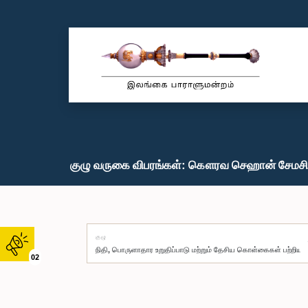
குழு வருகை விபரங்கள்: கௌரவ செஹான் சேமசிங
குழு
02