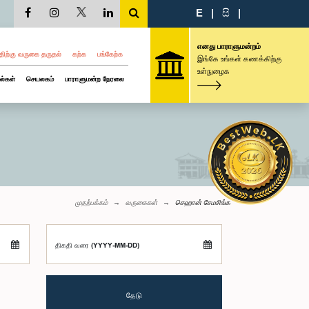
E
|
සි
|
எனது பாராளுமன்றம்
திற்கு வருகை தருதல்
கற்க
பங்கேற்க
இங்கே உங்கள் கணக்கிற்கு
உள்நுழைக
ல்கள்
செயலகம்
பாராளுமன்ற நேரலை
முதற்பக்கம்
வருகைகள்
செஹான் சேமசிங்க
திகதி வரை (YYYY-MM-DD)
தேடு