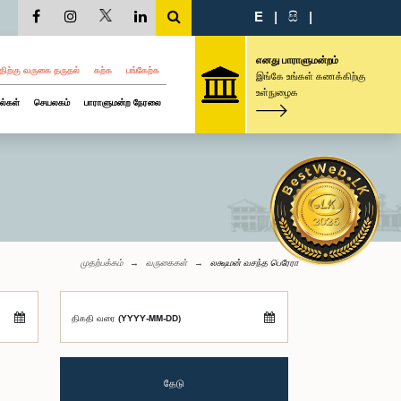
E
|
සි
|
எனது பாராளுமன்றம்
திற்கு வருகை தருதல்
கற்க
பங்கேற்க
இங்கே உங்கள் கணக்கிற்கு
உள்நுழைக
ல்கள்
செயலகம்
பாராளுமன்ற நேரலை
முதற்பக்கம்
வருகைகள்
லக்ஷமன் வசந்த பெரேரா
திகதி வரை (YYYY-MM-DD)
தேடு