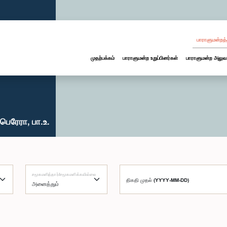
பாராளுமன்றத்
முதற்பக்கம்
பாராளுமன்ற உறுப்பினர்கள்
பாராளுமன்ற அலுவ
ெரேரா, பா.உ.
சமூகமளித்தார்/சமூகமளிக்கவில்லை
திகதி முதல் (YYYY-MM-DD)