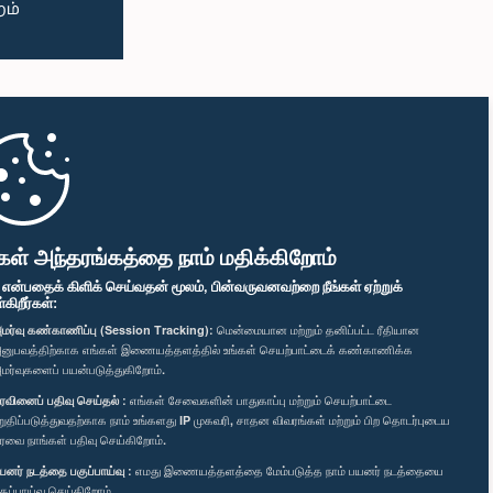
கள் அந்தரங்கத்தை நாம் மதிக்கிறோம்
" என்பதைக் கிளிக் செய்வதன் மூலம், பின்வருவனவற்றை நீங்கள் ஏற்றுக்
ிறீர்கள்:
மர்வு கண்காணிப்பு (Session Tracking):
மென்மையான மற்றும் தனிப்பட்ட ரீதியான
னுபவத்திற்காக எங்கள் இணையத்தளத்தில் உங்கள் செயற்பாட்டைக் கண்காணிக்க
மர்வுகளைப் பயன்படுத்துகிறோம்.
ரவினைப் பதிவு செய்தல் :
எங்கள் சேவைகளின் பாதுகாப்பு மற்றும் செயற்பாட்டை
றுதிப்படுத்துவதற்காக நாம் உங்களது IP முகவரி, சாதன விவரங்கள் மற்றும் பிற தொடர்புடைய
ரவை நாங்கள் பதிவு செய்கிறோம்.
யனர் நடத்தை பகுப்பாய்வு :
எமது இணையத்தளத்தை மேம்படுத்த நாம் பயனர் நடத்தையை
குப்பாய்வு செய்கிறோம்.