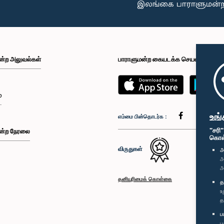
ன்ற அலுவல்கள்
பாராளுமன்ற கையடக்க செயலி
்
உங்
எம்மை பின்தொடர்க :
"சரி
ன்ற நேரலை
கொள்க
விருதுகள்
அ
அ
அ
தனியுரிமைக் கொள்கை
த
உ
த
ப
ப