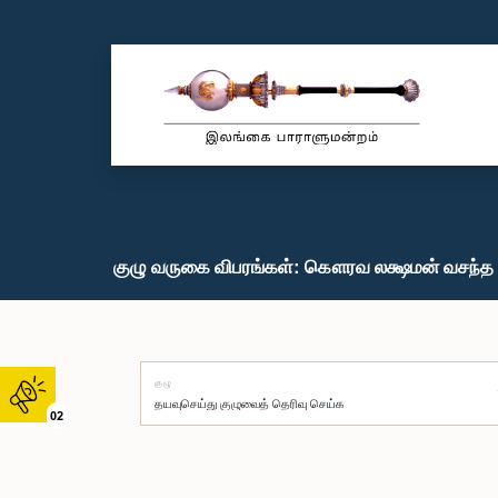
குழு வருகை விபரங்கள்: கௌரவ லக்ஷமன் வசந்த ப
குழு
02