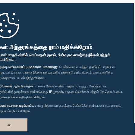
கள் அந்தரங்கத்தை நாம் மதிக்கிறோம்
" என்பதைக் கிளிக் செய்வதன் மூலம், பின்வருவனவற்றை நீங்கள் ஏற்றுக்
ிறீர்கள்:
மர்வு கண்காணிப்பு (Session Tracking):
மென்மையான மற்றும் தனிப்பட்ட ரீதியான
னுபவத்திற்காக எங்கள் இணையத்தளத்தில் உங்கள் செயற்பாட்டைக் கண்காணிக்க
மர்வுகளைப் பயன்படுத்துகிறோம்.
ரவினைப் பதிவு செய்தல் :
எங்கள் சேவைகளின் பாதுகாப்பு மற்றும் செயற்பாட்டை
றுதிப்படுத்துவதற்காக நாம் உங்களது IP முகவரி, சாதன விவரங்கள் மற்றும் பிற தொடர்புடைய
ரவை நாங்கள் பதிவு செய்கிறோம்.
யனர் நடத்தை பகுப்பாய்வு :
எமது இணையத்தளத்தை மேம்படுத்த நாம் பயனர் நடத்தையை
குப்பாய்வு செய்கிறோம்.
சரி
வடிவமைத்து உருவாக்கியது
TekGeeks