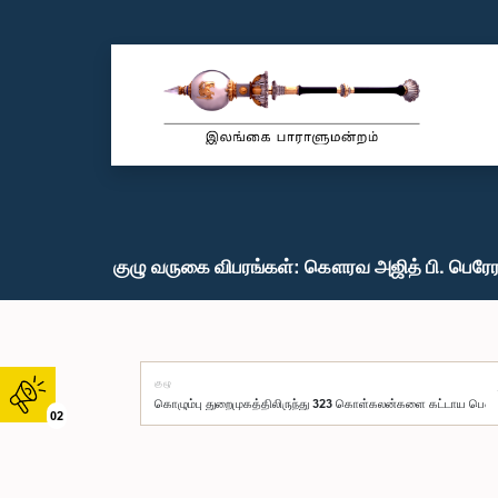
குழு வருகை விபரங்கள்: கௌரவ அஜித் பி. பெரேரா
குழு
02