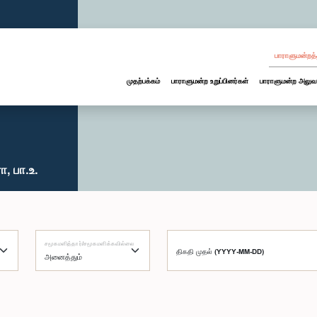
பாராளுமன்றத்
முதற்பக்கம்
பாராளுமன்ற உறுப்பினர்கள்
பாராளுமன்ற அலுவ
, பா.உ.
சமூகமளித்தார்/சமூகமளிக்கவில்லை
திகதி முதல் (YYYY-MM-DD)