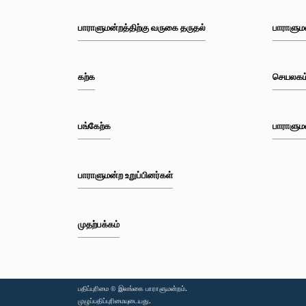
பாராளுமன்றத்திற்கு வருகை தருதல்
பாராளும
கற்க
செயலகம
பங்கேற்க
பாராளும
பாராளுமன்ற உறுப்பினர்கள்
முதற்பக்கம்
பதிப்புரிமை © இலங்கை பாராளுமன்றம்.
முழுப்பதிப்புரிமையுடையது.