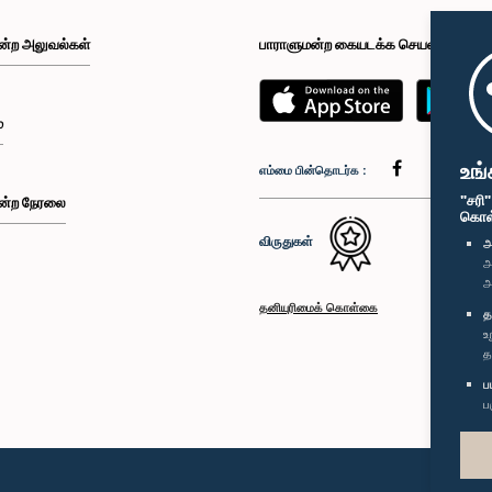
ன்ற அலுவல்கள்
பாராளுமன்ற கையடக்க செயலி
்
உங்
எம்மை பின்தொடர்க :
"சரி
ன்ற நேரலை
கொள்க
விருதுகள்
அ
அ
அ
தனியுரிமைக் கொள்கை
த
உ
த
ப
ப