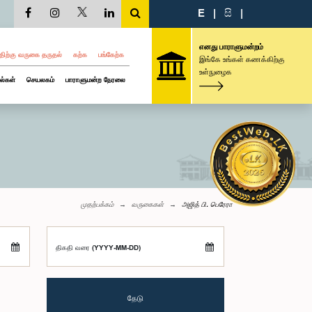
E
|
සි
|
எனது பாராளுமன்றம்
திற்கு வருகை தருதல்
கற்க
பங்கேற்க
இங்கே உங்கள் கணக்கிற்கு
உள்நுழைக
ல்கள்
செயலகம்
பாராளுமன்ற நேரலை
முதற்பக்கம்
வருகைகள்
அஜித் பி. பெரேரா
திகதி வரை (YYYY-MM-DD)
தேடு