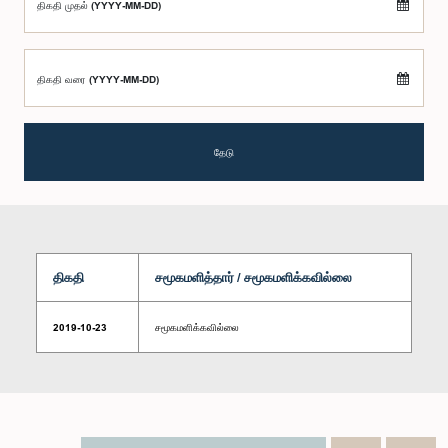
திகதி முதல் (YYYY-MM-DD)
திகதி வரை (YYYY-MM-DD)
தேடு
திகதி
சமூகமளித்தார் / சமூகமளிக்கவில்லை
2019-10-23
சமூகமளிக்கவில்லை