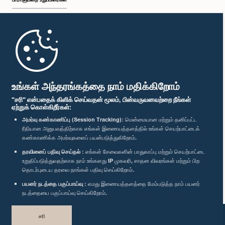
முதற்பக்கம்
பாராளுமன்ற கையடக்க செயலி
உங்கள் அந்தரங்கத்தை நாம் மதிக்கிறோம்
"சரி" என்பதைக் கிளிக் செய்வதன் மூலம், பின்வருவனவற்றை நீங்கள்
ஏற்றுக் கொள்கிறீர்கள்:
அமர்வு கண்காணிப்பு (Session Tracking):
மென்மையான மற்றும் தனிப்பட்ட
ரீதியான அனுபவத்திற்காக எங்கள் இணையத்தளத்தில் உங்கள் செயற்பாட்டைக்
எம்மை பின்தொடர்க :
கண்காணிக்க அமர்வுகளைப் பயன்படுத்துகிறோம்.
தரவினைப் பதிவு செய்தல் :
எங்கள் சேவைகளின் பாதுகாப்பு மற்றும் செயற்பாட்டை
விருதுகள்
உறுதிப்படுத்துவதற்காக நாம் உங்களது IP முகவரி, சாதன விவரங்கள் மற்றும் பிற
தொடர்புடைய தரவை நாங்கள் பதிவு செய்கிறோம்.
பயனர் நடத்தை பகுப்பாய்வு :
எமது இணையத்தளத்தை மேம்படுத்த நாம் பயனர்
தனியுரிமைக் கொள்கை
நடத்தையை பகுப்பாய்வு செய்கிறோம்.
பதிப்புரிமை © இலங்கை பாராளுமன்றம்.
சரி
முழுப்பதிப்புரிமையுடையது.