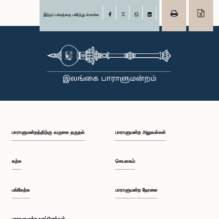
இந்தப் பக்கத்தை பகிர்ந்து கொள்க
Facebook
X
WhatsApp
LinkedIn
பாராளுமன்றத்திற்கு வருகை தருதல்
பாராளுமன்ற அலுவல்கள்
கற்க
செயலகம்
பங்கேற்க
பாராளுமன்ற நேரலை
பாராளுமன்ற உறுப்பினர்கள்