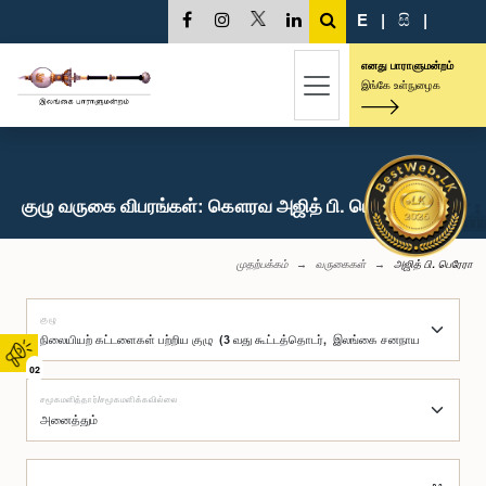
E
|
සි
|
எனது பாராளுமன்றம்
இங்கே உள்நுழைக
குழு வருகை விபரங்கள்: கௌரவ அஜித் பி. பெரேரா, பா.உ.
முதற்பக்கம்
வருகைகள்
அஜித் பி. பெரேரா
குழு
02
சமூகமளித்தார்/சமூகமளிக்கவில்லை