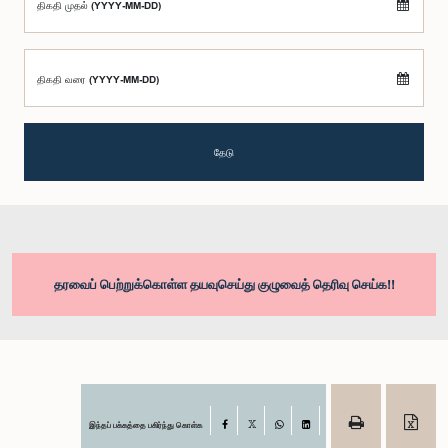
திகதி முதல் (YYYY-MM-DD)
திகதி வரை (YYYY-MM-DD)
தேடு
தரவைப் பெற்றுக்கொள்ள தயவுசெய்து குழுவைத் தெரிவு செய்க!!
இந்தப் பக்கத்தை பகிர்ந்து கொள்க
Facebook
X
WhatsApp
LinkedIn