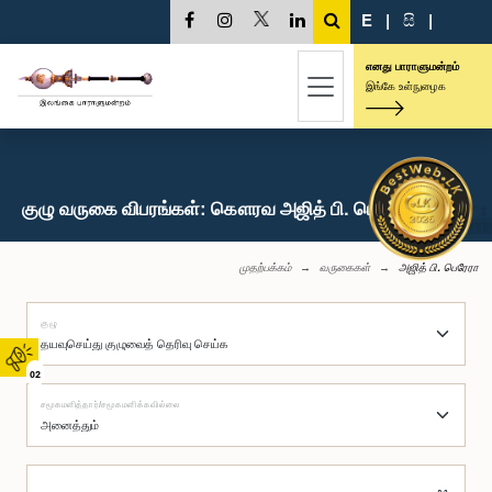
E
|
සි
|
எனது பாராளுமன்றம்
இங்கே உள்நுழைக
குழு வருகை விபரங்கள்: கௌரவ அஜித் பி. பெரேரா, பா.உ.
முதற்பக்கம்
வருகைகள்
அஜித் பி. பெரேரா
குழு
02
சமூகமளித்தார்/சமூகமளிக்கவில்லை