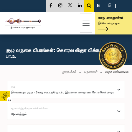
E
|
සි
|
எனது பாராளுமன்றம்
இங்கே உள்நுழைக
குழு வருகை விபரங்கள்: கௌரவ விதுர விக்ரமநாயக,
பா.உ.
முதற்பக்கம்
வருகைகள்
விதுர விக்ரமநாயக
குழு
02
சமூகமளித்தார்/சமூகமளிக்கவில்லை