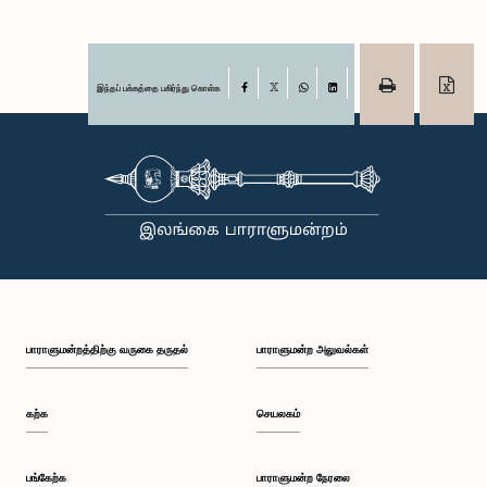
இந்தப் பக்கத்தை பகிர்ந்து கொள்க
Facebook
X
WhatsApp
LinkedIn
பாராளுமன்றத்திற்கு வருகை தருதல்
பாராளுமன்ற அலுவல்கள்
கற்க
செயலகம்
பங்கேற்க
பாராளுமன்ற நேரலை