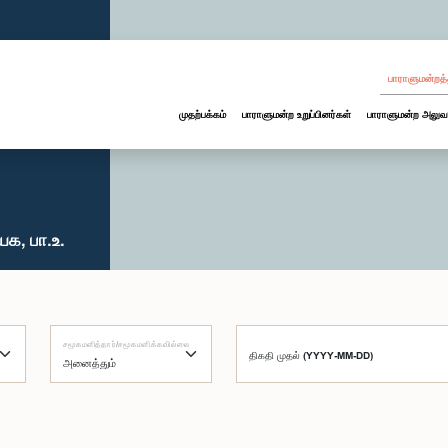
பாராளுமன்றத்
முதற்பக்கம்
பாராளுமன்ற உறுப்பினர்கள்
பாராளுமன்ற அலுவ
க, பா.உ.
சமூகமளித்தார்/சமூகமளிக்கவில்லை
திகதி முதல் (YYYY-MM-DD)