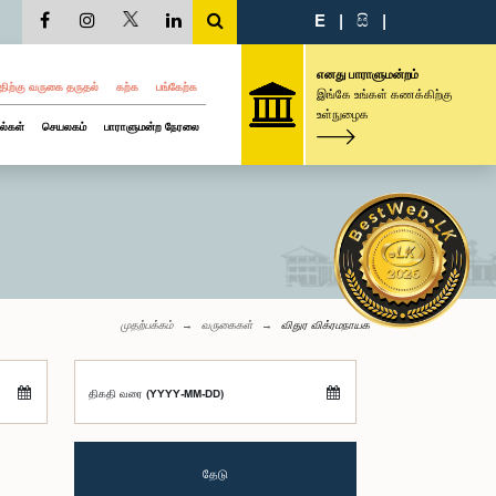
E
|
සි
|
எனது பாராளுமன்றம்
திற்கு வருகை தருதல்
கற்க
பங்கேற்க
இங்கே உங்கள் கணக்கிற்கு
உள்நுழைக
ல்கள்
செயலகம்
பாராளுமன்ற நேரலை
முதற்பக்கம்
வருகைகள்
விதுர விக்ரமநாயக
திகதி வரை (YYYY-MM-DD)
தேடு