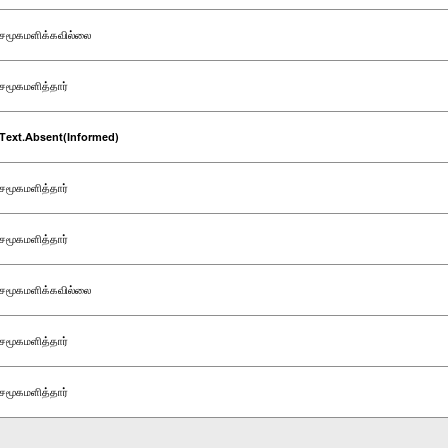
சமூகமளிக்கவில்லை
சமூகமளித்தார்
Text.Absent(Informed)
சமூகமளித்தார்
சமூகமளித்தார்
சமூகமளிக்கவில்லை
சமூகமளித்தார்
சமூகமளித்தார்