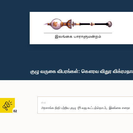
குழு வருகை விபரங்கள்: கௌரவ விதுர விக்ரமநாய
குழு
02