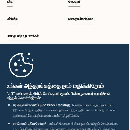
கற்க
செயலகம்
பங்கேற்க
பாராளுமன்ற நேரலை
பாராளுமன்ற உறுப்பினர்கள்
முதற்பக்கம்
பாராளுமன்ற கையடக்க செயலி
உங்கள் அந்தரங்கத்தை நாம் மதிக்கிறோம்
"சரி" என்பதைக் கிளிக் செய்வதன் மூலம், பின்வருவனவற்றை நீங்கள்
ஏற்றுக் கொள்கிறீர்கள்:
அமர்வு கண்காணிப்பு (Session Tracking):
மென்மையான மற்றும் தனிப்பட்ட
ரீதியான அனுபவத்திற்காக எங்கள் இணையத்தளத்தில் உங்கள் செயற்பாட்டைக்
எம்மை பின்தொடர்க :
கண்காணிக்க அமர்வுகளைப் பயன்படுத்துகிறோம்.
தரவினைப் பதிவு செய்தல் :
எங்கள் சேவைகளின் பாதுகாப்பு மற்றும் செயற்பாட்டை
விருதுகள்
உறுதிப்படுத்துவதற்காக நாம் உங்களது IP முகவரி, சாதன விவரங்கள் மற்றும் பிற