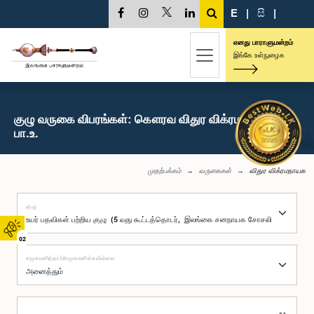
E
|
සි
|
எனது பாராளுமன்றம்
இங்கே உள்நுழைக
குழு வருகை விபரங்கள்: கௌரவ விதுர விக்ரமநாயக,
பா.உ.
முதற்பக்கம்
வருகைகள்
விதுர விக்ரமநாயக
குழு
02
சமூகமளித்தார்/சமூகமளிக்கவில்லை